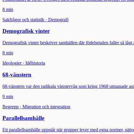
8 min
Sakfrågor och statistik
·
Demografi
Demografisk vinter
Demografisk vinter beskriver samhällen där födelsetalen faller så lågt
8 min
Ideologier
·
Idéhistoria
68-vänstern
68-vänstern var den radikala vänstervåg som kring 1968 utmanade aukto
9 min
Begrepp
·
Migration och integration
Parallellsamhälle
Ett parallellsamhälle uppstår när grupper lever med egna normer, nätver