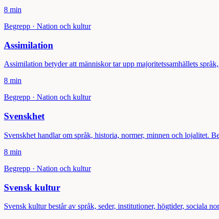
8 min
Begrepp
·
Nation och kultur
Assimilation
Assimilation betyder att människor tar upp majoritetssamhällets språk,
8 min
Begrepp
·
Nation och kultur
Svenskhet
Svenskhet handlar om språk, historia, normer, minnen och lojalitet. Begr
8 min
Begrepp
·
Nation och kultur
Svensk kultur
Svensk kultur består av språk, seder, institutioner, högtider, sociala n