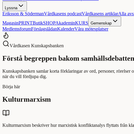
Lyssna
Eriksson & Söderman
Vårdkasens podcast
Vårdkasens artiklar
Alla avs
Magasin
PRINT
Butik
SHOP
Akademin
KURS
Gemenskap
Medlemsforum
Förslagslådan
Kalender
Våra mötesplatser
Vårdkasen Kunskapsbanken
Förstå begreppen bakom samhällsdebatten
Kunskapsbanken samlar korta förklaringar av ord, personer, rörelser 
när du vill fördjupa dig.
Börja här
Kulturmarxism
Kulturmarxism beskriver hur marxistisk konfliktanalys flyttats från kla