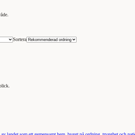
råde.
Sortera
lick.
ld av landet som ett gemensamt hem, byggt på ordning, trygghet och nat