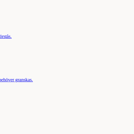
örstås.
behöver granskas.