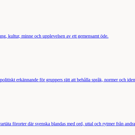
ung, kultur, minne och upplevelsen av ett gemensamt öde.
olitiskt erkännande för gruppers rätt att behålla språk, normer och ident
rartäta förorter där svenska blandas med ord, uttal och rytmer från andra