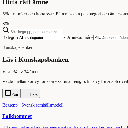
Hitta rätt ämne
Sök i rubriker och korta svar. Filtrera sedan på kategori och ämnesom
Sök
Kategori
Ämnesområde
Kunskapsbanken
Läs i Kunskapsbanken
Visar 34 av 34 ämnen.
Växla mellan kortvy för större sammanhang och listvy för snabb överb
Kort
Lista
Begrepp
·
Svensk samhällsmodell
Folkhemmet
Folkhemmet är ett av Sveriges mest centrala politiska begrepp: en bi