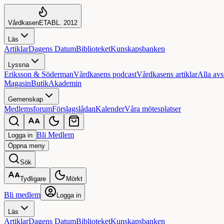
Vårdkasen
ETABL. 2012
Läs
Artiklar
Dagens Datum
Biblioteket
Kunskapsbanken
Lyssna
Eriksson & Söderman
Vårdkasens podcast
Vårdkasens artiklar
Alla avs
Magasin
Butik
Akademin
Gemenskap
Medlemsforum
Förslagslådan
Kalender
Våra mötesplatser
Bli Medlem
Logga in
Öppna
meny
Sök
Tydligare
Mörkt
Bli medlem
Logga in
Läs
Artiklar
Dagens Datum
Biblioteket
Kunskapsbanken