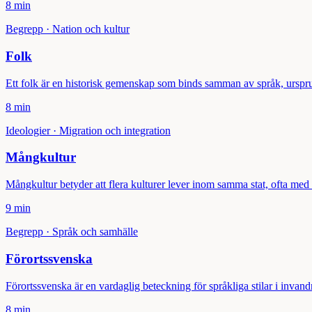
8 min
Begrepp
·
Nation och kultur
Folk
Ett folk är en historisk gemenskap som binds samman av språk, urspr
8 min
Ideologier
·
Migration och integration
Mångkultur
Mångkultur betyder att flera kulturer lever inom samma stat, ofta med p
9 min
Begrepp
·
Språk och samhälle
Förortssvenska
Förortssvenska är en vardaglig beteckning för språkliga stilar i invand
8 min