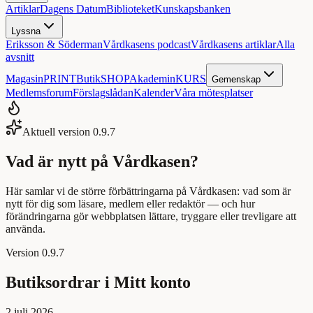
Artiklar
Dagens Datum
Biblioteket
Kunskapsbanken
Lyssna
Eriksson & Söderman
Vårdkasens podcast
Vårdkasens artiklar
Alla
avsnitt
Magasin
PRINT
Butik
SHOP
Akademin
KURS
Gemenskap
Medlemsforum
Förslagslådan
Kalender
Våra mötesplatser
Aktuell version
0.9.7
Vad är nytt på Vårdkasen?
Här samlar vi de större förbättringarna på Vårdkasen: vad som är
nytt för dig som läsare, medlem eller redaktör — och hur
förändringarna gör webbplatsen lättare, tryggare eller trevligare att
använda.
Version
0.9.7
Butiksordrar i Mitt konto
2 juli 2026