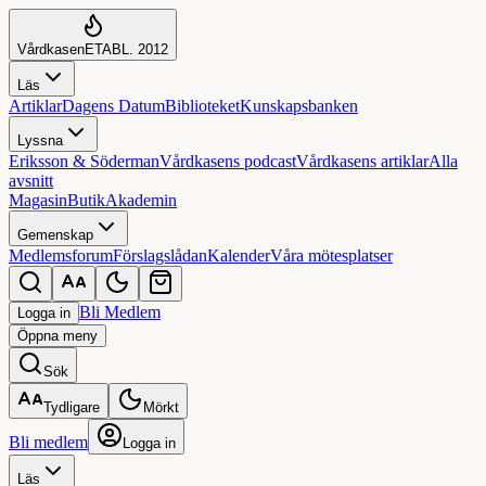
Vårdkasen
ETABL. 2012
Läs
Artiklar
Dagens Datum
Biblioteket
Kunskapsbanken
Lyssna
Eriksson & Söderman
Vårdkasens podcast
Vårdkasens artiklar
Alla
avsnitt
Magasin
Butik
Akademin
Gemenskap
Medlemsforum
Förslagslådan
Kalender
Våra mötesplatser
Bli Medlem
Logga in
Öppna
meny
Sök
Tydligare
Mörkt
Bli medlem
Logga in
Läs