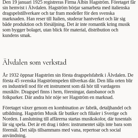
Den 19 januari 1925 registreras Firma Albin Hagström. Företaget får
sin hemvist i Älvdalen. Hagström börjar samarbeta med italienska
dragspelstillverkare och tar fram modeller för den svenska
marknaden. Han reser till Italien, studerar hantverket och lär sig
både produktion och försäljning. Det är inte romantik kring musik
som bygger bolaget, utan blick för material, distribution och
kundens smak.
Älvdalen som verkstad
År 1932 öppnar Hagström sin första dragspelsfabrik i Älvdalen. De
första 45 svenska Hagströmspelen tillverkas där. Den lilla orten blir
en industriell nod för ett instrument som då hör till vardagens
musikliv. Dragspel finns i hem, föreningar, dansbanor och
folkparker. Där andra hör nöje ser Hagström en marknad.
Företaget växer genom en kombination av fabrik, detaljhandel och
utbildning. Hagström Musik får butiker och filialer i Sverige och
Norden. I anslutning till affärerna startas musikskolor, där tusentals
lär sig spela. Det är ett drag i tiden: instrumentet säljs inte bara som
föremål. Det säljs tillsammans med vana, repertoar och social
användning.