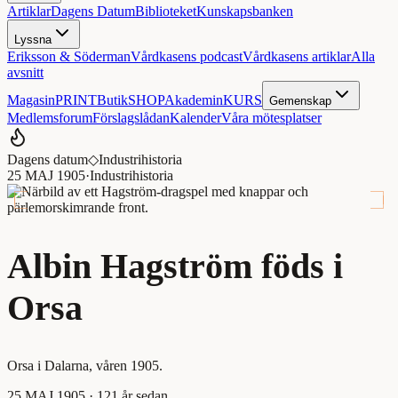
Artiklar
Dagens Datum
Biblioteket
Kunskapsbanken
Lyssna
Eriksson & Söderman
Vårdkasens podcast
Vårdkasens artiklar
Alla
avsnitt
Magasin
PRINT
Butik
SHOP
Akademin
KURS
Gemenskap
Medlemsforum
Förslagslådan
Kalender
Våra mötesplatser
Dagens datum
◇
Industrihistoria
25 MAJ 1905
·
Industrihistoria
Albin Hagström föds i
Orsa
Orsa i Dalarna, våren 1905.
25 MAJ 1905
· 121 år sedan