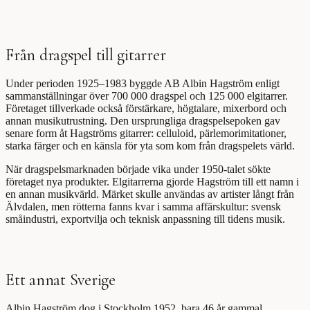
Från dragspel till gitarrer
Under perioden 1925–1983 byggde AB Albin Hagström enligt
sammanställningar över 700 000 dragspel och 125 000 elgitarrer.
Företaget tillverkade också förstärkare, högtalare, mixerbord och
annan musikutrustning. Den ursprungliga dragspelsepoken gav
senare form åt Hagströms gitarrer: celluloid, pärlemorimitationer,
starka färger och en känsla för yta som kom från dragspelets värld.
När dragspelsmarknaden började vika under 1950-talet sökte
företaget nya produkter. Elgitarrerna gjorde Hagström till ett namn i
en annan musikvärld. Märket skulle användas av artister långt från
Älvdalen, men rötterna fanns kvar i samma affärskultur: svensk
småindustri, exportvilja och teknisk anpassning till tidens musik.
Ett annat Sverige
Albin Hagström dog i Stockholm 1952, bara 46 år gammal.