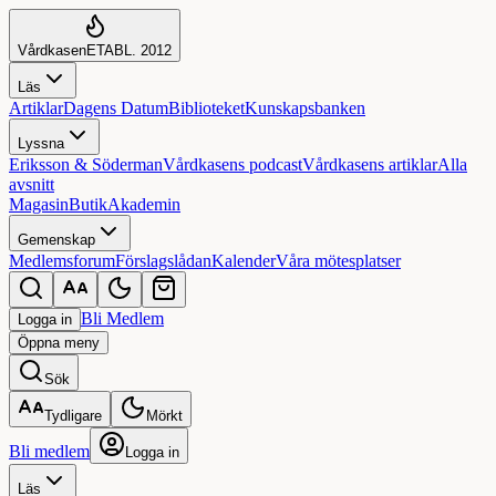
Vårdkasen
ETABL. 2012
Läs
Artiklar
Dagens Datum
Biblioteket
Kunskapsbanken
Lyssna
Eriksson & Söderman
Vårdkasens podcast
Vårdkasens artiklar
Alla
avsnitt
Magasin
Butik
Akademin
Gemenskap
Medlemsforum
Förslagslådan
Kalender
Våra mötesplatser
Bli Medlem
Logga in
Öppna
meny
Sök
Tydligare
Mörkt
Bli medlem
Logga in
Läs