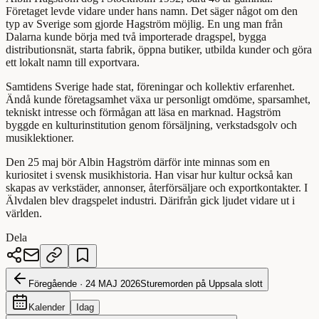
Företaget levde vidare under hans namn. Det säger något om den
typ av Sverige som gjorde Hagström möjlig. En ung man från
Dalarna kunde börja med två importerade dragspel, bygga
distributionsnät, starta fabrik, öppna butiker, utbilda kunder och göra
ett lokalt namn till exportvara.
Samtidens Sverige hade stat, föreningar och kollektiv erfarenhet.
Ändå kunde företagsamhet växa ur personligt omdöme, sparsamhet,
tekniskt intresse och förmågan att läsa en marknad. Hagström
byggde en kulturinstitution genom försäljning, verkstadsgolv och
musiklektioner.
Den 25 maj bör Albin Hagström därför inte minnas som en
kuriositet i svensk musikhistoria. Han visar hur kultur också kan
skapas av verkstäder, annonser, återförsäljare och exportkontakter. I
Älvdalen blev dragspelet industri. Därifrån gick ljudet vidare ut i
världen.
Dela
Föregående ·
24 MAJ 2026
Sturemorden på Uppsala slott
Kalender
Idag