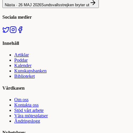
Nästa ·
26 MAJ 2026
Sundsvallsstrejken bryter ut
Sociala medier
Innehåll
Artiklar
Poddar
Kalender
Kunskapsbanken
Biblioteket
Vårdkasen
Om oss
Kontakta oss
Stöd vårt arbete
Våra mötesplatser
Ändringslogg
Nyhetsbrev