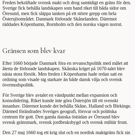
Freden bekräftade svensk makt och drog samtidigt en gräns för den.
Sverige fick behålla landskapen som band riket till båda sidor om
Öresund, men fick släppa tanken på ett större grepp om hela
Östersjöområdet. Danmark förlorade Skånelanden. Däremot
räddades Köpenhamn, Bornholm och den norska vägen norrut.
Gränsen som blev kvar
Efter 1660 började Danmark föra en revanschpolitik med målet att
återta de förlorade landskapen. Skånska kriget på 1670-talet blev
nästa stora försök. Men freden i Köpenhamn hade redan satt en
ordning som visade sig starkare än både dansk vilja och svensk
övermodspolitik.
För Sverige blev avtalet en vändpunkt mellan expansion och
konsolidering. Riket kunde inte göra Östersjön till ett svenskt
innanhav. Däremot kunde det behålla Skåne, Halland och Blekinge.
Därmed förändrades Sveriges geografi, försvar och politiska
centrum för gott. Den gamla danska östsidan av Öresund blev
svensk gränsmark, svensk jordbruksbygd och svensk militär front.
Den 27 maj 1660 tog ett krig slut och en nordisk maktgräns fick sin