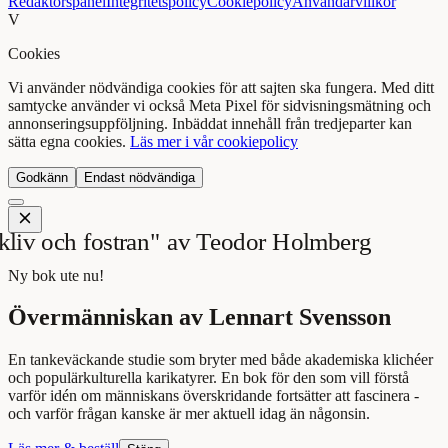
Redaktörspanel
Integritetspolicy
Cookiepolicy
Användarvillkor
V
Cookies
Vi använder nödvändiga cookies för att sajten ska fungera. Med ditt
samtycke använder vi också Meta Pixel för sidvisningsmätning och
annonseringsuppföljning. Inbäddat innehåll från tredjeparter kan
sätta egna cookies.
Läs mer i vår cookiepolicy
Godkänn
Endast nödvändiga
Ny bok ute nu!
Övermänniskan av Lennart Svensson
En tankeväckande studie som bryter med både akademiska klichéer
och populärkulturella karikatyrer. En bok för den som vill förstå
varför idén om människans överskridande fortsätter att fascinera -
och varför frågan kanske är mer aktuell idag än någonsin.