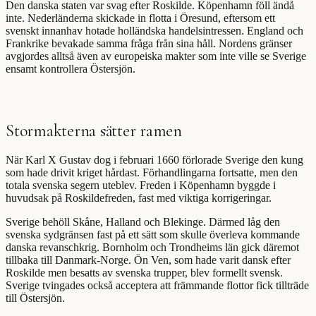
Den danska staten var svag efter Roskilde. Köpenhamn föll ändå
inte. Nederländerna skickade in flotta i Öresund, eftersom ett
svenskt innanhav hotade holländska handelsintressen. England och
Frankrike bevakade samma fråga från sina håll. Nordens gränser
avgjordes alltså även av europeiska makter som inte ville se Sverige
ensamt kontrollera Östersjön.
Stormakterna sätter ramen
När Karl X Gustav dog i februari 1660 förlorade Sverige den kung
som hade drivit kriget hårdast. Förhandlingarna fortsatte, men den
totala svenska segern uteblev. Freden i Köpenhamn byggde i
huvudsak på Roskildefreden, fast med viktiga korrigeringar.
Sverige behöll Skåne, Halland och Blekinge. Därmed låg den
svenska sydgränsen fast på ett sätt som skulle överleva kommande
danska revanschkrig. Bornholm och Trondheims län gick däremot
tillbaka till Danmark-Norge. Ön Ven, som hade varit dansk efter
Roskilde men besatts av svenska trupper, blev formellt svensk.
Sverige tvingades också acceptera att främmande flottor fick tillträde
till Östersjön.