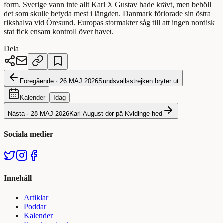
form. Sverige vann inte allt Karl X Gustav hade krävt, men behöll
det som skulle betyda mest i längden. Danmark förlorade sin östra
rikshalva vid Öresund. Europas stormakter såg till att ingen nordisk
stat fick ensam kontroll över havet.
Dela
Föregående ·
26 MAJ 2026
Sundsvallsstrejken bryter ut
Kalender
Idag
Nästa ·
28 MAJ 2026
Karl August dör på Kvidinge hed
Sociala medier
Innehåll
Artiklar
Poddar
Kalender