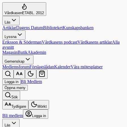
Vårdkasen
ETABL. 2012
Läs
Artiklar
Dagens Datum
Biblioteket
Kunskapsbanken
Lyssna
Eriksson & Söderman
Vårdkasens podcast
Vårdkasens artiklar
Alla
avsnitt
Magasin
Butik
Akademin
Gemenskap
Medlemsforum
Förslagslådan
Kalender
Våra mötesplatser
Bli Medlem
Logga in
Öppna
meny
Sök
Tydligare
Mörkt
Bli medlem
Logga in
Läs