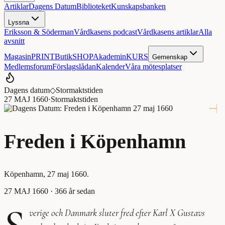
Artiklar
Dagens Datum
Biblioteket
Kunskapsbanken
Lyssna
Eriksson & Söderman
Vårdkasens podcast
Vårdkasens artiklar
Alla
avsnitt
Magasin
PRINT
Butik
SHOP
Akademin
KURS
Gemenskap
Medlemsforum
Förslagslådan
Kalender
Våra mötesplatser
Dagens datum
◇
Stormaktstiden
27 MAJ 1660
·
Stormaktstiden
Freden i Köpenhamn
Köpenhamn, 27 maj 1660.
27 MAJ 1660
· 366 år sedan
verige och Danmark sluter fred efter Karl X Gustavs