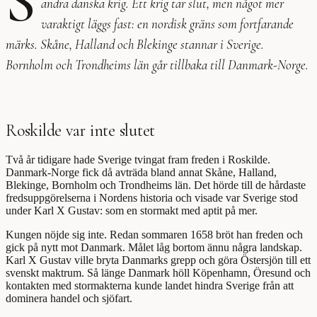
S
andra danska krig. Ett krig tar slut, men något mer
varaktigt läggs fast: en nordisk gräns som fortfarande
märks. Skåne, Halland och Blekinge stannar i Sverige.
Bornholm och Trondheims län går tillbaka till Danmark-Norge.
Roskilde var inte slutet
Två år tidigare hade Sverige tvingat fram freden i Roskilde.
Danmark-Norge fick då avträda bland annat Skåne, Halland,
Blekinge, Bornholm och Trondheims län. Det hörde till de hårdaste
fredsuppgörelserna i Nordens historia och visade var Sverige stod
under Karl X Gustav: som en stormakt med aptit på mer.
Kungen nöjde sig inte. Redan sommaren 1658 bröt han freden och
gick på nytt mot Danmark. Målet låg bortom ännu några landskap.
Karl X Gustav ville bryta Danmarks grepp och göra Östersjön till ett
svenskt maktrum. Så länge Danmark höll Köpenhamn, Öresund och
kontakten med stormakterna kunde landet hindra Sverige från att
dominera handel och sjöfart.