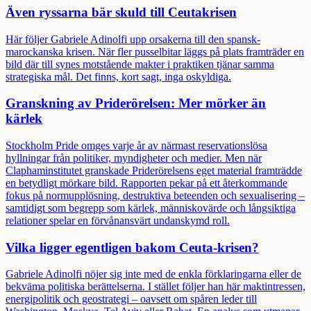
Även ryssarna bär skuld till Ceutakrisen
Här följer Gabriele Adinolfi upp orsakerna till den spansk-
marockanska krisen. När fler pusselbitar läggs på plats framträder en
bild där till synes motstående makter i praktiken tjänar samma
strategiska mål. Det finns, kort sagt, inga oskyldiga.
Granskning av Priderörelsen: Mer mörker än
kärlek
Stockholm Pride omges varje år av närmast reservationslösa
hyllningar från politiker, myndigheter och medier. Men när
Claphaminstitutet granskade Priderörelsens eget material framträdde
en betydligt mörkare bild. Rapporten pekar på ett återkommande
fokus på normupplösning, destruktiva beteenden och sexualisering –
samtidigt som begrepp som kärlek, människovärde och långsiktiga
relationer spelar en förvånansvärt undanskymd roll.
Vilka ligger egentligen bakom Ceuta-krisen?
Gabriele Adinolfi nöjer sig inte med de enkla förklaringarna eller de
bekväma politiska berättelserna. I stället följer han här maktintressen,
energipolitik och geostrategi – oavsett om spåren leder till