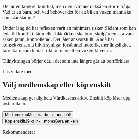
Det är en konkret konflikt, men den rymmer också en större fråga:
Vad är ett barn, och vad behöver det för att bli en vuxen människa
som står stadigt?
Under lång tid har reflexen varit att minimera risker. Sådant som kan
leda till konflikt, tårar eller blåmärken ska bort; skolgården ska vara
säker, jämn, kontrollerad. Det låter ansvarsfullt. Ändå har
konsekvenserna blivit synliga: försämrad motorik, mer ängslighet,
färre barn som klarar friktion utan att en vuxen kliver in.
Tillnyktringen börjar där, i det som inte längre går att bortförklara.
Läs
vidare med
Välj medlemskap eller köp enskilt
Medlemskap ger dig hela Vårdkasens arkiv. Enskilt köp låser upp
just
artikeln
.
Medlemskap
Mest värde: allt innehåll
Köp enskilt
19
kr inkl. moms
Bara
artikeln
Rekommenderat