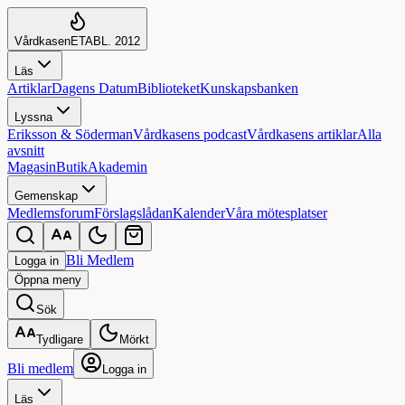
Vårdkasen
ETABL. 2012
Läs
Artiklar
Dagens Datum
Biblioteket
Kunskapsbanken
Lyssna
Eriksson & Söderman
Vårdkasens podcast
Vårdkasens artiklar
Alla
avsnitt
Magasin
Butik
Akademin
Gemenskap
Medlemsforum
Förslagslådan
Kalender
Våra mötesplatser
Bli Medlem
Logga in
Öppna
meny
Sök
Tydligare
Mörkt
Bli medlem
Logga in
Läs