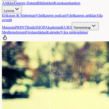
Artiklar
Dagens Datum
Biblioteket
Kunskapsbanken
Lyssna
Eriksson & Söderman
Vårdkasens podcast
Vårdkasens artiklar
Alla
avsnitt
Magasin
PRINT
Butik
SHOP
Akademin
KURS
Gemenskap
Medlemsforum
Förslagslådan
Kalender
Våra mötesplatser