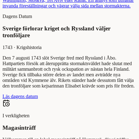
Washington, Moskva, Tel Aviv eller Rabat. En analys som utmanar
invanda föreställningar och vägrar välja sida mellan stormakterna.
Dagens Datum
Sverige förlorar kriget och Ryssland väljer
tronföljare
1743
·
Krigshistoria
Den 7 augusti 1743 slöt Sverige fred med Ryssland i Åbo.
Hattpartiets försök att återupprätta stormaktsväldet hade slutat med
militärt sammanbrott och rysk ockupation av nästan hela Finland.
Sverige fick tillbaka större delen av landet men avträdde nya
områden vid Kymmene älv. Rikets ständer hade dessutom fått välja
den tronföljare som kejsarinnan Elisabet krävde som pris för freden.
Läs dagens datum
I verkligheten
Magasinträff