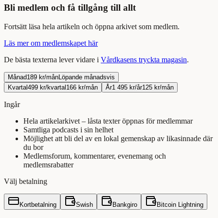
Bli medlem och få tillgång till allt
Fortsätt
läsa
hela
artikeln
och öppna arkivet som medlem.
Läs mer om medlemskapet här
De bästa texterna lever vidare i
Vårdkasens tryckta magasin
.
Månad
189 kr/mån
Löpande månadsvis
Kvartal
499 kr/kvartal
166 kr/mån
År
1 495 kr/år
125 kr/mån
Ingår
Hela artikelarkivet – låsta texter öppnas för medlemmar
Samtliga podcasts i sin helhet
Möjlighet att bli del av en lokal gemenskap av likasinnade där
du bor
Medlemsforum, kommentarer, evenemang och
medlemsrabatter
Välj betalning
Kortbetalning
Swish
Bankgiro
Bitcoin Lightning