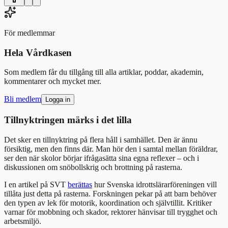
För medlemmar
Hela Vårdkasen
Som medlem får du tillgång till alla artiklar, poddar, akademin,
kommentarer och mycket mer.
Bli medlem
Logga in
Tillnyktringen märks i det lilla
Det sker en tillnyktring på flera håll i samhället. Den är ännu
försiktig, men den finns där. Man hör den i samtal mellan föräldrar,
ser den när skolor börjar ifrågasätta sina egna reflexer – och i
diskussionen om snöbollskrig och brottning på rasterna.
I en artikel på SVT
berättas
hur Svenska idrottslärarföreningen vill
tillåta just detta på rasterna. Forskningen pekar på att barn behöver
den typen av lek för motorik, koordination och självtillit. Kritiker
varnar för mobbning och skador, rektorer hänvisar till trygghet och
arbetsmiljö.