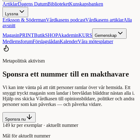
Artiklar
Dagens Datum
Biblioteket
Kunskapsbanken
Lyssna
Eriksson & Söderman
Vårdkasens podcast
Vårdkasens artiklar
Alla
avsnitt
Magasin
PRINT
Butik
SHOP
Akademin
KURS
Gemenskap
Medlemsforum
Förslagslådan
Kalender
Våra mötesplatser
Metapolitisk aktivism
Sponsra ett nummer till en makthavare
Vi kan inte vänta på att rätt personer ramlar över vår hemsida. Ett
snyggt tryckt magasin som landar i brevlådan bläddrar nästan alla i.
Hjälp oss skicka Vårdkasen till opinionsbildare, politiker och andra
personer som kan påverkas — och påverka vidare.
Sponsra nu
149 kr per exemplar · aktuellt nummer
Mål för aktuellt nummer