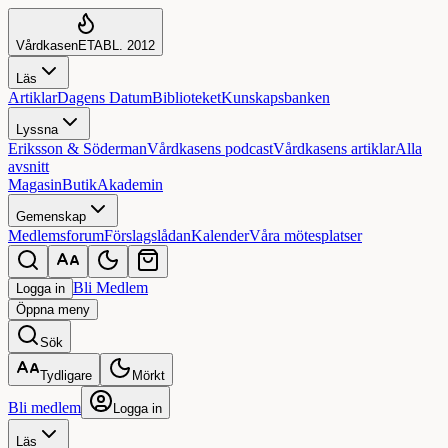
Vårdkasen
ETABL. 2012
Läs
Artiklar
Dagens Datum
Biblioteket
Kunskapsbanken
Lyssna
Eriksson & Söderman
Vårdkasens podcast
Vårdkasens artiklar
Alla
avsnitt
Magasin
Butik
Akademin
Gemenskap
Medlemsforum
Förslagslådan
Kalender
Våra mötesplatser
Bli Medlem
Logga in
Öppna
meny
Sök
Tydligare
Mörkt
Bli medlem
Logga in
Läs