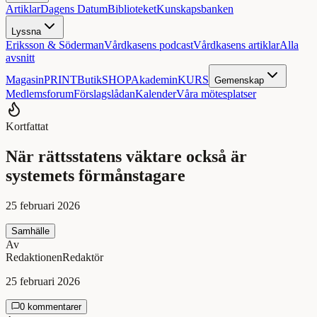
Artiklar
Dagens Datum
Biblioteket
Kunskapsbanken
Lyssna
Eriksson & Söderman
Vårdkasens podcast
Vårdkasens artiklar
Alla
avsnitt
Magasin
PRINT
Butik
SHOP
Akademin
KURS
Gemenskap
Medlemsforum
Förslagslådan
Kalender
Våra mötesplatser
Kortfattat
När rättsstatens väktare också är
systemets förmånstagare
25 februari 2026
Samhälle
Av
Redaktionen
Redaktör
25 februari 2026
0 kommentarer