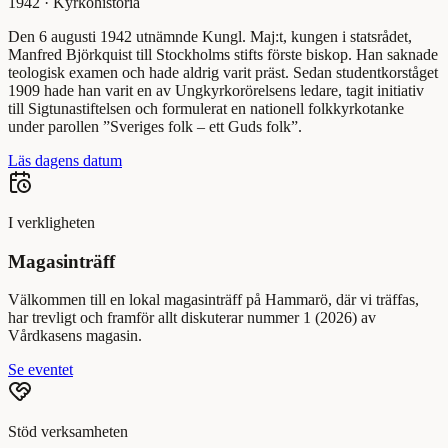
1942
·
Kyrkohistoria
Den 6 augusti 1942 utnämnde Kungl. Maj:t, kungen i statsrådet,
Manfred Björkquist till Stockholms stifts förste biskop. Han saknade
teologisk examen och hade aldrig varit präst. Sedan studentkorståget
1909 hade han varit en av Ungkyrkorörelsens ledare, tagit initiativ
till Sigtunastiftelsen och formulerat en nationell folkkyrkotanke
under parollen ”Sveriges folk – ett Guds folk”.
Läs dagens datum
I verkligheten
Magasinträff
Välkommen till en lokal magasinträff på Hammarö, där vi träffas,
har trevligt och framför allt diskuterar nummer 1 (2026) av
Vårdkasens magasin.
Se eventet
Stöd verksamheten