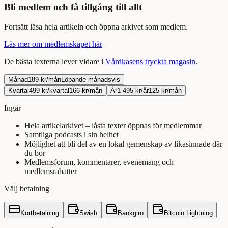
Bli medlem och få tillgång till allt
Fortsätt
läsa
hela
artikeln
och öppna arkivet som medlem.
Läs mer om medlemskapet här
De bästa texterna lever vidare i
Vårdkasens tryckta magasin
.
Månad
189 kr/mån
Löpande månadsvis
Kvartal
499 kr/kvartal
166 kr/mån
År
1 495 kr/år
125 kr/mån
Ingår
Hela artikelarkivet – låsta texter öppnas för medlemmar
Samtliga podcasts i sin helhet
Möjlighet att bli del av en lokal gemenskap av likasinnade där
du bor
Medlemsforum, kommentarer, evenemang och
medlemsrabatter
Välj betalning
Kortbetalning
Swish
Bankgiro
Bitcoin Lightning