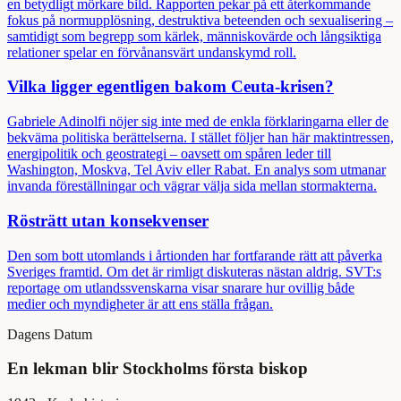
en betydligt mörkare bild. Rapporten pekar på ett återkommande
fokus på normupplösning, destruktiva beteenden och sexualisering –
samtidigt som begrepp som kärlek, människovärde och långsiktiga
relationer spelar en förvånansvärt undanskymd roll.
Vilka ligger egentligen bakom Ceuta-krisen?
Gabriele Adinolfi nöjer sig inte med de enkla förklaringarna eller de
bekväma politiska berättelserna. I stället följer han här maktintressen,
energipolitik och geostrategi – oavsett om spåren leder till
Washington, Moskva, Tel Aviv eller Rabat. En analys som utmanar
invanda föreställningar och vägrar välja sida mellan stormakterna.
Rösträtt utan konsekvenser
Den som bott utomlands i årtionden har fortfarande rätt att påverka
Sveriges framtid. Om det är rimligt diskuteras nästan aldrig. SVT:s
reportage om utlandssvenskarna visar snarare hur ovillig både
medier och myndigheter är att ens ställa frågan.
Dagens Datum
En lekman blir Stockholms första biskop