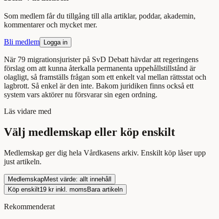
Som medlem får du tillgång till alla artiklar, poddar, akademin,
kommentarer och mycket mer.
Bli medlem
Logga in
När 79 migrationsjurister på SvD Debatt hävdar att regeringens
förslag om att kunna återkalla permanenta uppehållstillstånd är
olagligt, så framställs frågan som ett enkelt val mellan rättsstat och
lagbrott. Så enkel är den inte. Bakom juridiken finns också ett
system vars aktörer nu försvarar sin egen ordning.
Läs
vidare med
Välj medlemskap eller köp enskilt
Medlemskap ger dig hela Vårdkasens arkiv. Enskilt köp låser upp
just
artikeln
.
Medlemskap
Mest värde: allt innehåll
Köp enskilt
19
kr inkl. moms
Bara
artikeln
Rekommenderat