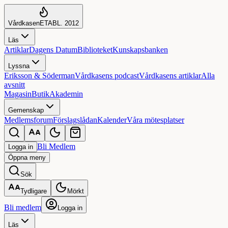
Vårdkasen
ETABL. 2012
Läs
Artiklar
Dagens Datum
Biblioteket
Kunskapsbanken
Lyssna
Eriksson & Söderman
Vårdkasens podcast
Vårdkasens artiklar
Alla
avsnitt
Magasin
Butik
Akademin
Gemenskap
Medlemsforum
Förslagslådan
Kalender
Våra mötesplatser
Bli Medlem
Logga in
Öppna
meny
Sök
Tydligare
Mörkt
Bli medlem
Logga in
Läs