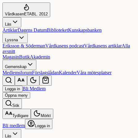
Vårdkasen
ETABL. 2012
Läs
Artiklar
Dagens Datum
Biblioteket
Kunskapsbanken
Lyssna
Eriksson & Söderman
Vårdkasens podcast
Vårdkasens artiklar
Alla
avsnitt
Magasin
Butik
Akademin
Gemenskap
Medlemsforum
Förslagslådan
Kalender
Våra mötesplatser
Bli Medlem
Logga in
Öppna
meny
Sök
Tydligare
Mörkt
Bli medlem
Logga in
Läs