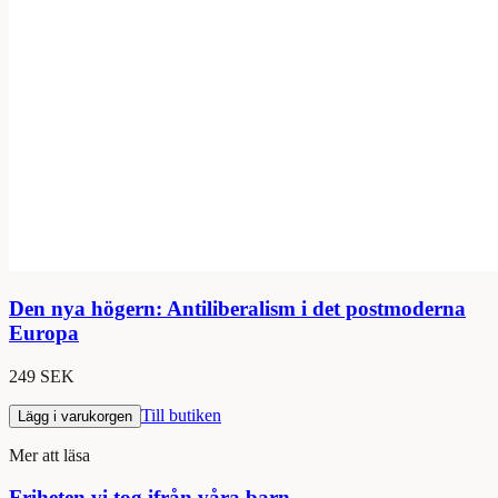
Den nya högern: Antiliberalism i det postmoderna
Europa
249 SEK
Till butiken
Lägg i varukorgen
Mer att läsa
Friheten vi tog ifrån våra barn