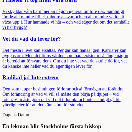
Vi skyddar våra barn mer än någon generation före oss. Samtidigt
får de allt mindre frihet, mindre ansvar och en allt mindre värld att
växa upp i. Hur hamnade vi här – och vad säger det om det samhälle
vi har byggt?
Vet du vad du lever för?
Det mesta i livet kan ersättas. Pengar kan tjänas igen. Karriärer kan
byggas om. Men det finns värden som bara existerar så länge någon
är beredd att försvara dem. Om du inte vet vad du skulle dö för, vet
du kanske inte heller vad du egentligen lever för.
Radikal ja! Inte extrem
Den som tappar besinningen förlorar också förmågan att förändra.
Om förändring är vad vi vill så måste den börja på djupet – vid
roten. Vi måste göra rätt vid rätt tidpunkt och inte ständigt gå till
ytterligheter för att det känns bra för stunden.
Dagens Datum
En lekman blir Stockholms första biskop