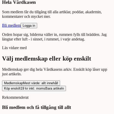
Hela Vårdkasen
Som medlem får du tillgång till alla artiklar, poddar, akademin,
kommentarer och mycket mer.
Bli medlem
Logga in
Orden hopar sig, bilderna väller in, rummen fylls till brädden. Jag
längtar efter luft - i sinnet, i rummet, i varje andetag.
Läs
vidare med
Välj medlemskap eller köp enskilt
Medlemskap ger dig hela Vårdkasens arkiv. Enskilt köp låser upp
just
artikeln
.
Medlemskap
Mest värde: allt innehåll
Köp enskilt
19
kr inkl. moms
Bara
artikeln
Rekommenderat
Bli medlem och få tillgång till allt