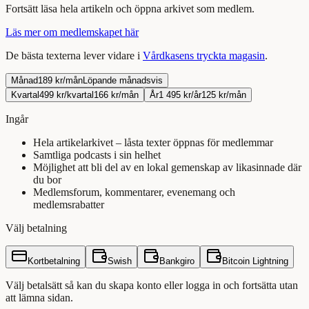
Fortsätt
läsa
hela
artikeln
och öppna arkivet som medlem.
Läs mer om medlemskapet här
De bästa texterna lever vidare i
Vårdkasens tryckta magasin
.
Månad
189 kr/mån
Löpande månadsvis
Kvartal
499 kr/kvartal
166 kr/mån
År
1 495 kr/år
125 kr/mån
Ingår
Hela artikelarkivet – låsta texter öppnas för medlemmar
Samtliga podcasts i sin helhet
Möjlighet att bli del av en lokal gemenskap av likasinnade där
du bor
Medlemsforum, kommentarer, evenemang och
medlemsrabatter
Välj betalning
Kortbetalning
Swish
Bankgiro
Bitcoin Lightning
Välj betalsätt så kan du skapa konto eller logga in och fortsätta utan
att lämna sidan.