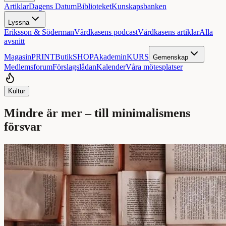
Artiklar
Dagens Datum
Biblioteket
Kunskapsbanken
Lyssna
Eriksson & Söderman
Vårdkasens podcast
Vårdkasens artiklar
Alla
avsnitt
Magasin
PRINT
Butik
SHOP
Akademin
KURS
Gemenskap
Medlemsforum
Förslagslådan
Kalender
Våra mötesplatser
Kultur
Mindre är mer – till minimalismens
försvar