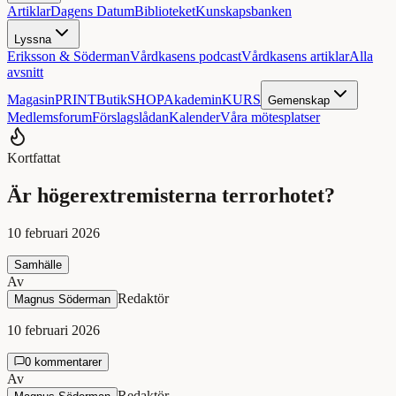
Artiklar
Dagens Datum
Biblioteket
Kunskapsbanken
Lyssna
Eriksson & Söderman
Vårdkasens podcast
Vårdkasens artiklar
Alla
avsnitt
Magasin
PRINT
Butik
SHOP
Akademin
KURS
Gemenskap
Medlemsforum
Förslagslådan
Kalender
Våra mötesplatser
Kortfattat
Är högerextremisterna terrorhotet?
10 februari 2026
Samhälle
Av
Redaktör
Magnus Söderman
10 februari 2026
0 kommentarer
Av
Redaktör