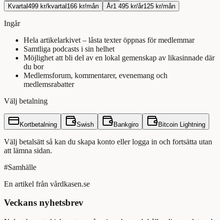
Kvartal
499 kr/kvartal
166 kr/mån
År
1 495 kr/år
125 kr/mån
Ingår
Hela artikelarkivet – låsta texter öppnas för medlemmar
Samtliga podcasts i sin helhet
Möjlighet att bli del av en lokal gemenskap av likasinnade där
du bor
Medlemsforum, kommentarer, evenemang och
medlemsrabatter
Välj betalning
Kortbetalning
Swish
Bankgiro
Bitcoin Lightning
Välj betalsätt så kan du skapa konto eller logga in och fortsätta utan
att lämna sidan.
#
Samhälle
En artikel från vårdkasen.se
Veckans nyhetsbrev