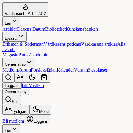
Vårdkasen
ETABL. 2012
Läs
Artiklar
Dagens Datum
Biblioteket
Kunskapsbanken
Lyssna
Eriksson & Söderman
Vårdkasens podcast
Vårdkasens artiklar
Alla
avsnitt
Magasin
Butik
Akademin
Gemenskap
Medlemsforum
Förslagslådan
Kalender
Våra mötesplatser
Bli Medlem
Logga in
Öppna
meny
Sök
Tydligare
Mörkt
Bli medlem
Logga in
Läs