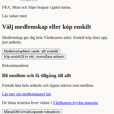
FRA, Must och Säpo hoppar i galen tunna.
Läs
vidare med
Välj medlemskap eller köp enskilt
Medlemskap ger dig hela Vårdkasens arkiv. Enskilt köp låser upp
just
artikeln
.
Medlemskap
Mest värde: allt innehåll
Köp enskilt
19
kr inkl. moms
Bara
artikeln
Rekommenderat
Bli medlem och få tillgång till allt
Fortsätt
läsa
hela
artikeln
och öppna arkivet som medlem.
Läs mer om medlemskapet här
De bästa texterna lever vidare i
Vårdkasens tryckta magasin
.
Månad
189 kr/mån
Löpande månadsvis