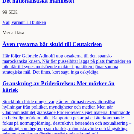
Det nationalistiska manifestet
99 SEK
Välj variant
Till butiken
Mer att läsa
Även ryssarna bär skuld till Ceutakrisen
Här följer Gabriele Adinolfi upp orsakerna till den spansk-
marockanska krisen. När fler pusselbitar läggs på plats framträder en
bild där till synes motstående makter i praktiken tjänar samma
strategiska mål. Det finns, kort sagt, inga oskyldiga.
Granskning av Priderörelsen: Mer mörker än
kärlek
Stockholm Pride omges varje år av närmast reservationslösa
hyllningar från politiker, myndigheter och medier. Men när
Claphaminstitutet granskade Priderörelsens eget material framträdde
en betydligt mörkare bild. Rapporten pekar på ett återkommande
fokus på normupplösning, destruktiva beteenden och sexualisering –
samtidigt som begrepp som kärlek, människovärde och långsiktiga
relationer spelar en förvånansvärt undanskymd roll.