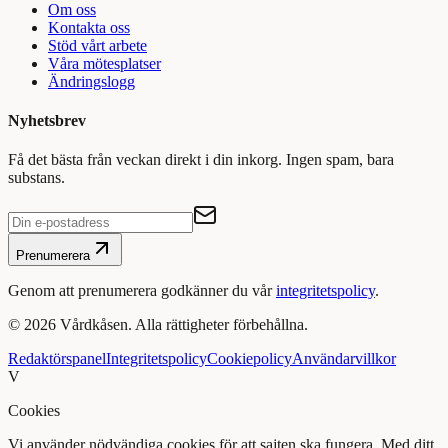
Om oss
Kontakta oss
Stöd vårt arbete
Våra mötesplatser
Ändringslogg
Nyhetsbrev
Få det bästa från veckan direkt i din inkorg. Ingen spam, bara
substans.
Prenumerera
Genom att prenumerera godkänner du vår
integritetspolicy
.
©
2026
Vårdkåsen. Alla rättigheter förbehållna.
Redaktörspanel
Integritetspolicy
Cookiepolicy
Användarvillkor
V
Cookies
Vi använder nödvändiga cookies för att sajten ska fungera. Med ditt