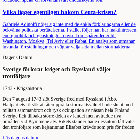
Vilka ligger egentligen bakom Ceuta-krisen?
Gabriele Adinolfi nöjer sig inte med de enkla förklaringarna eller de
bekväma politiska berättelserna. I stället följer han här maktintressen,
energipolitik och geostrategi – oavsett om spåren leder till
Washington, Moskva, Tel Aviv eller Rabat. En analys som utmanar
invanda föreställningar och vägrar välja sida mellan stormakterna.
Dagens Datum
Sverige förlorar kriget och Ryssland väljer
tronföljare
1743
·
Krigshistoria
Den 7 augusti 1743 slöt Sverige fred med Ryssland i Åbo.
Hattpartiets försök att återupprätta stormaktsväldet hade slutat med
militärt sammanbrott och rysk ockupation av nästan hela Finland.
Sverige fick tillbaka större delen av landet men avträdde nya
områden vid Kymmene älv. Rikets ständer hade dessutom fått välja
den tronföljare som kejsarinnan Elisabet krävde som pris för freden.
Läs dagens datum