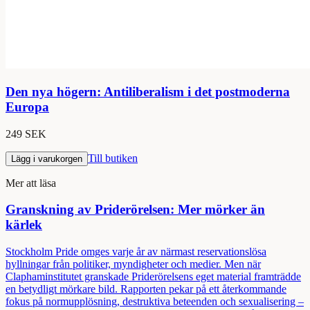
Den nya högern: Antiliberalism i det postmoderna
Europa
249 SEK
Till butiken
Lägg i varukorgen
Mer att läsa
Granskning av Priderörelsen: Mer mörker än
kärlek
Stockholm Pride omges varje år av närmast reservationslösa
hyllningar från politiker, myndigheter och medier. Men när
Claphaminstitutet granskade Priderörelsens eget material framträdde
en betydligt mörkare bild. Rapporten pekar på ett återkommande
fokus på normupplösning, destruktiva beteenden och sexualisering –