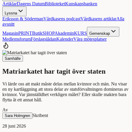
Artiklar
Dagens Datum
Biblioteket
Kunskapsbanken
Lyssna
Eriksson & Söderman
Vårdkasens podcast
Vårdkasens artiklar
Alla
avsnitt
Magasin
PRINT
Butik
SHOP
Akademin
KURS
Gemenskap
Medlemsforum
Förslagslådan
Kalender
Våra mötesplatser
Samhälle
Matriarkatet har tagit över staten
Vi lärde oss att makt måste delas mellan kvinnor och män. Nu visar
en ny kartläggning att stora delar av statsförvaltningen domineras av
kvinnor. Var jämställdhet verkligen målet? Eller skulle makten bara
flytta åt ett annat håll.
Av
Skribent
Sara Holmgren
28 juni 2026