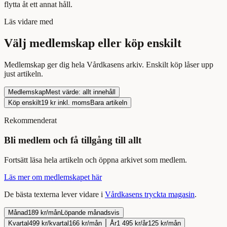
flytta åt ett annat håll.
Läs
vidare med
Välj medlemskap eller köp enskilt
Medlemskap ger dig hela Vårdkasens arkiv. Enskilt köp låser upp
just
artikeln
.
Medlemskap
Mest värde: allt innehåll
Köp enskilt
19
kr inkl. moms
Bara
artikeln
Rekommenderat
Bli medlem och få tillgång till allt
Fortsätt
läsa
hela
artikeln
och öppna arkivet som medlem.
Läs mer om medlemskapet här
De bästa texterna lever vidare i
Vårdkasens tryckta magasin
.
Månad
189 kr/mån
Löpande månadsvis
Kvartal
499 kr/kvartal
166 kr/mån
År
1 495 kr/år
125 kr/mån