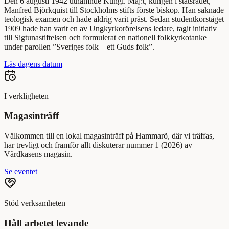
Den 6 augusti 1942 utnämnde Kungl. Maj:t, kungen i statsrådet,
Manfred Björkquist till Stockholms stifts förste biskop. Han saknade
teologisk examen och hade aldrig varit präst. Sedan studentkorståget
1909 hade han varit en av Ungkyrkorörelsens ledare, tagit initiativ
till Sigtunastiftelsen och formulerat en nationell folkkyrkotanke
under parollen ”Sveriges folk – ett Guds folk”.
Läs dagens datum
I verkligheten
Magasinträff
Välkommen till en lokal magasinträff på Hammarö, där vi träffas,
har trevligt och framför allt diskuterar nummer 1 (2026) av
Vårdkasens magasin.
Se eventet
Stöd verksamheten
Håll arbetet levande