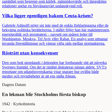
samtidigt som begrepp som kärlek, människovärde och långsiktiga
relationer spelar en förvånansvärt undanskymd roll.
Vilka ligger egentligen bakom Ceuta-krisen?
Gabriele Adinolfi nöjer sig inte med de enkla förklaringarna eller de
bekväma politiska berättelserna. I stället följer han här maktintressen,
energipolitik och geostrategi – oavsett om spåren leder till
Washington, Moskva, Tel Aviv eller Rabat. En analys som utmanar
invanda föreställningar och vägrar välja sida mellan stormakterna.
Rösträtt utan konsekvenser
Den som bott utomlands i årtionden har fortfarande rätt att påverka
Sveriges framtid. Om det är rimligt diskuteras nästan aldrig. SVT:s
reportage om utlandssvenskarna visar snarare hur ovillig både
medier och myndigheter är att ens ställa frågan.
Dagens Datum
En lekman blir Stockholms första biskop
1942
·
Kyrkohistoria