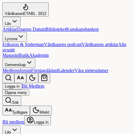
Vårdkasen
ETABL. 2012
Läs
Artiklar
Dagens Datum
Biblioteket
Kunskapsbanken
Lyssna
Eriksson & Söderman
Vårdkasens podcast
Vårdkasens artiklar
Alla
avsnitt
Magasin
Butik
Akademin
Gemenskap
Medlemsforum
Förslagslådan
Kalender
Våra mötesplatser
Bli Medlem
Logga in
Öppna
meny
Sök
Tydligare
Mörkt
Bli medlem
Logga in
Läs