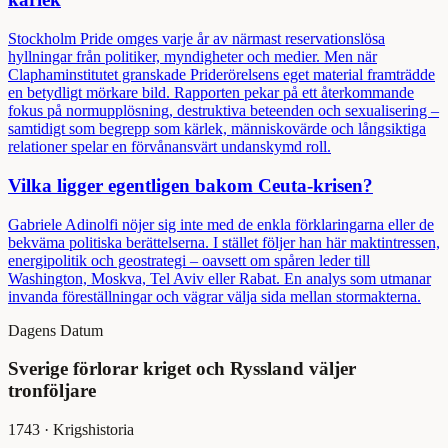
Stockholm Pride omges varje år av närmast reservationslösa
hyllningar från politiker, myndigheter och medier. Men när
Claphaminstitutet granskade Priderörelsens eget material framträdde
en betydligt mörkare bild. Rapporten pekar på ett återkommande
fokus på normupplösning, destruktiva beteenden och sexualisering –
samtidigt som begrepp som kärlek, människovärde och långsiktiga
relationer spelar en förvånansvärt undanskymd roll.
Vilka ligger egentligen bakom Ceuta-krisen?
Gabriele Adinolfi nöjer sig inte med de enkla förklaringarna eller de
bekväma politiska berättelserna. I stället följer han här maktintressen,
energipolitik och geostrategi – oavsett om spåren leder till
Washington, Moskva, Tel Aviv eller Rabat. En analys som utmanar
invanda föreställningar och vägrar välja sida mellan stormakterna.
Dagens Datum
Sverige förlorar kriget och Ryssland väljer
tronföljare
1743
·
Krigshistoria