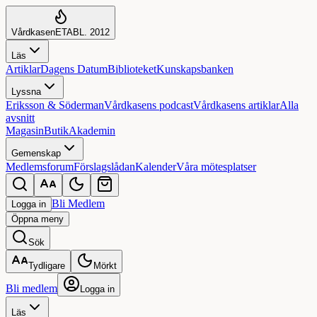
Vårdkasen
ETABL. 2012
Läs
Artiklar
Dagens Datum
Biblioteket
Kunskapsbanken
Lyssna
Eriksson & Söderman
Vårdkasens podcast
Vårdkasens artiklar
Alla
avsnitt
Magasin
Butik
Akademin
Gemenskap
Medlemsforum
Förslagslådan
Kalender
Våra mötesplatser
Bli Medlem
Logga in
Öppna
meny
Sök
Tydligare
Mörkt
Bli medlem
Logga in
Läs