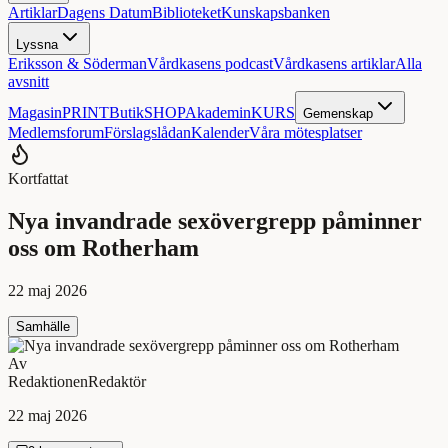
Artiklar
Dagens Datum
Biblioteket
Kunskapsbanken
Lyssna
Eriksson & Söderman
Vårdkasens podcast
Vårdkasens artiklar
Alla
avsnitt
Magasin
PRINT
Butik
SHOP
Akademin
KURS
Gemenskap
Medlemsforum
Förslagslådan
Kalender
Våra mötesplatser
Kortfattat
Nya invandrade sexövergrepp påminner
oss om Rotherham
22 maj 2026
Samhälle
Av
Redaktionen
Redaktör
22 maj 2026