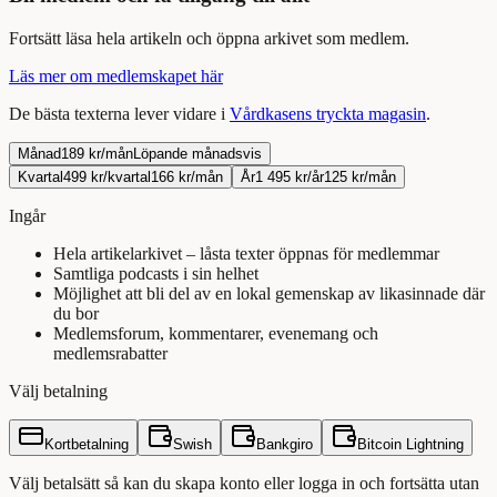
Fortsätt
läsa
hela
artikeln
och öppna arkivet som medlem.
Läs mer om medlemskapet här
De bästa texterna lever vidare i
Vårdkasens tryckta magasin
.
Månad
189 kr/mån
Löpande månadsvis
Kvartal
499 kr/kvartal
166 kr/mån
År
1 495 kr/år
125 kr/mån
Ingår
Hela artikelarkivet – låsta texter öppnas för medlemmar
Samtliga podcasts i sin helhet
Möjlighet att bli del av en lokal gemenskap av likasinnade där
du bor
Medlemsforum, kommentarer, evenemang och
medlemsrabatter
Välj betalning
Kortbetalning
Swish
Bankgiro
Bitcoin Lightning
Välj betalsätt så kan du skapa konto eller logga in och fortsätta utan