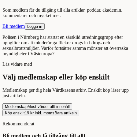
Som medlem får du tillgång till alla artiklar, poddar, akademin,
kommentarer och mycket mer.
Bli medlem
Logga in
Polisen i Nürnberg har startat en särskild utredningsgrupp efter
uppgifter om att minderåriga flickor drogs in i drog- och
sexualbrottsmiljöer. Varför fortsätter samma mönster att överraska
myndigheter i Västeuropa?
Läs
vidare med
Välj medlemskap eller köp enskilt
Medlemskap ger dig hela Vårdkasens arkiv. Enskilt köp låser upp
just
artikeln
.
Medlemskap
Mest värde: allt innehåll
Köp enskilt
19
kr inkl. moms
Bara
artikeln
Rekommenderat
Bli medlem och få tillgång till allt