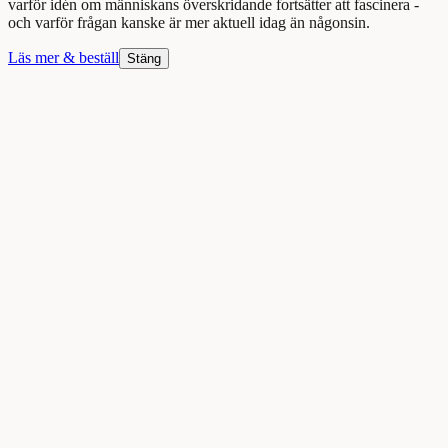
varför idén om människans överskridande fortsätter att fascinera -
och varför frågan kanske är mer aktuell idag än någonsin.
Läs mer & beställ
Stäng