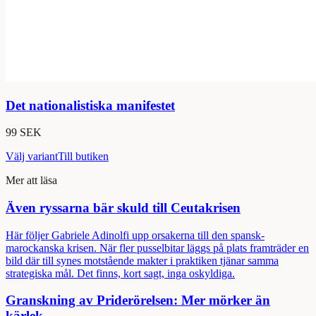
Det nationalistiska manifestet
99 SEK
Välj variant
Till butiken
Mer att läsa
Även ryssarna bär skuld till Ceutakrisen
Här följer Gabriele Adinolfi upp orsakerna till den spansk-
marockanska krisen. När fler pusselbitar läggs på plats framträder en
bild där till synes motstående makter i praktiken tjänar samma
strategiska mål. Det finns, kort sagt, inga oskyldiga.
Granskning av Priderörelsen: Mer mörker än
kärlek