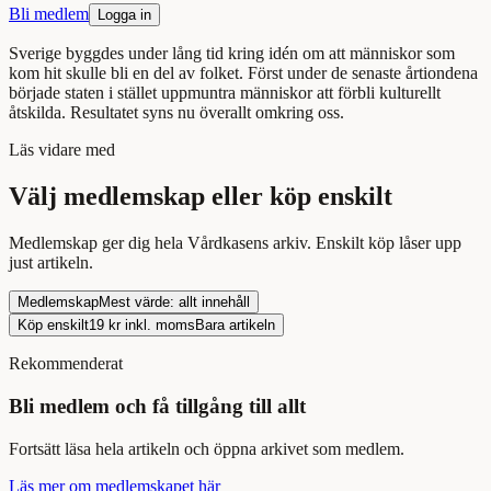
Bli medlem
Logga in
Sverige byggdes under lång tid kring idén om att människor som
kom hit skulle bli en del av folket. Först under de senaste årtiondena
började staten i stället uppmuntra människor att förbli kulturellt
åtskilda. Resultatet syns nu överallt omkring oss.
Läs
vidare med
Välj medlemskap eller köp enskilt
Medlemskap ger dig hela Vårdkasens arkiv. Enskilt köp låser upp
just
artikeln
.
Medlemskap
Mest värde: allt innehåll
Köp enskilt
19
kr inkl. moms
Bara
artikeln
Rekommenderat
Bli medlem och få tillgång till allt
Fortsätt
läsa
hela
artikeln
och öppna arkivet som medlem.
Läs mer om medlemskapet här