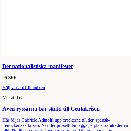
Det nationalistiska manifestet
99 SEK
Välj variant
Till butiken
Mer att läsa
Även ryssarna bär skuld till Ceutakrisen
Här följer Gabriele Adinolfi upp orsakerna till den spansk-
marockanska krisen. När fler pusselbitar läggs på plats framträder en
bild där till synes motstående makter i praktiken tjänar samma