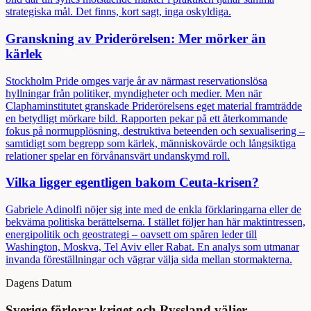
strategiska mål. Det finns, kort sagt, inga oskyldiga.
Granskning av Priderörelsen: Mer mörker än
kärlek
Stockholm Pride omges varje år av närmast reservationslösa
hyllningar från politiker, myndigheter och medier. Men när
Claphaminstitutet granskade Priderörelsens eget material framträdde
en betydligt mörkare bild. Rapporten pekar på ett återkommande
fokus på normupplösning, destruktiva beteenden och sexualisering –
samtidigt som begrepp som kärlek, människovärde och långsiktiga
relationer spelar en förvånansvärt undanskymd roll.
Vilka ligger egentligen bakom Ceuta-krisen?
Gabriele Adinolfi nöjer sig inte med de enkla förklaringarna eller de
bekväma politiska berättelserna. I stället följer han här maktintressen,
energipolitik och geostrategi – oavsett om spåren leder till
Washington, Moskva, Tel Aviv eller Rabat. En analys som utmanar
invanda föreställningar och vägrar välja sida mellan stormakterna.
Dagens Datum
Sverige förlorar kriget och Ryssland väljer