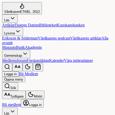
Vårdkasen
ETABL. 2012
Läs
Artiklar
Dagens Datum
Biblioteket
Kunskapsbanken
Lyssna
Eriksson & Söderman
Vårdkasens podcast
Vårdkasens artiklar
Alla
avsnitt
Magasin
Butik
Akademin
Gemenskap
Medlemsforum
Förslagslådan
Kalender
Våra mötesplatser
Bli Medlem
Logga in
Öppna
meny
Sök
Tydligare
Mörkt
Bli medlem
Logga in
Läs