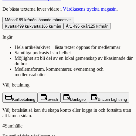
De bästa texterna lever vidare i
Vårdkasens tryckta magasin
.
Månad
189 kr/mån
Löpande månadsvis
Kvartal
499 kr/kvartal
166 kr/mån
År
1 495 kr/år
125 kr/mån
Ingår
Hela artikelarkivet – låsta texter öppnas för medlemmar
Samtliga podcasts i sin helhet
Möjlighet att bli del av en lokal gemenskap av likasinnade där
du bor
Medlemsforum, kommentarer, evenemang och
medlemsrabatter
Välj betalning
Kortbetalning
Swish
Bankgiro
Bitcoin Lightning
Välj betalsätt så kan du skapa konto eller logga in och fortsätta utan
att lämna sidan.
#
Samhälle