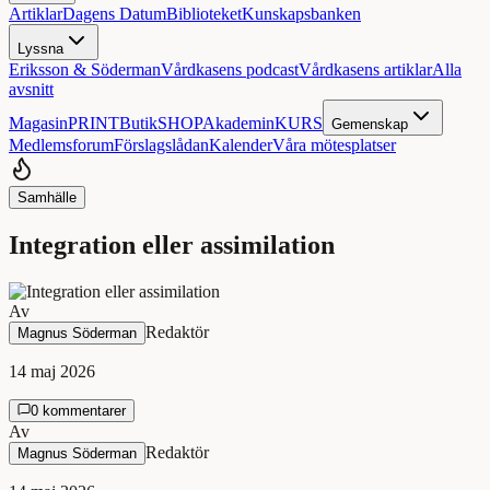
Artiklar
Dagens Datum
Biblioteket
Kunskapsbanken
Lyssna
Eriksson & Söderman
Vårdkasens podcast
Vårdkasens artiklar
Alla
avsnitt
Magasin
PRINT
Butik
SHOP
Akademin
KURS
Gemenskap
Medlemsforum
Förslagslådan
Kalender
Våra mötesplatser
Samhälle
Integration eller assimilation
Av
Redaktör
Magnus Söderman
14 maj 2026
0 kommentarer
Av
Redaktör
Magnus Söderman