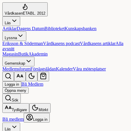
Vårdkasen
ETABL. 2012
Läs
Artiklar
Dagens Datum
Biblioteket
Kunskapsbanken
Lyssna
Eriksson & Söderman
Vårdkasens podcast
Vårdkasens artiklar
Alla
avsnitt
Magasin
Butik
Akademin
Gemenskap
Medlemsforum
Förslagslådan
Kalender
Våra mötesplatser
Bli Medlem
Logga in
Öppna
meny
Sök
Tydligare
Mörkt
Bli medlem
Logga in
Läs