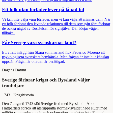
Ett folk utan förfäder lever på lånad tid
Vi kan inte välja våra förfäder, men vi kan välja att minnas dem. När
ett folk förlorar den levande relationen till dem som gått före förlorar
de också något av förståelsen för sig själva. Där börjar vägen
tillbaka.
Får Sverige vara svenskarnas land?
Ett viralt inlägg från Skara sommarland fick Federico Moreno att
psykologisera svenskars hemkänsla. Men frågan är inte hur känslan
uppstår. Frågan är om den är berättigad.
Dagens Datum
Sverige förlorar kriget och Ryssland väljer
tronföljare
1743
·
Krigshistoria
Den 7 augusti 1743 slöt Sverige fred med Ryssland i Åbo.
Hattpartiets försök att återupprätta stormaktsväldet hade slutat med
militärt sammanbrott och rysk ockupation av nästan hela Finland.