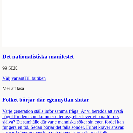
Det nationalistiska manifestet
99 SEK
Välj variant
Till butiken
Mer att läsa
Folket börjar där egennyttan slutar
Varje generation ställs inför samma fråga. Är vi beredda att avstå
något för dem som kommer efter oss, eller lever vi bara för oss
själva? Ett samhälle där varje människa söker sin egen fördel kan
fungera en tid. Sedan börjar det falla sönder. Frihet kräver ansvar,
ansvar kräver gemenskap och gemenskap kräver ett folk.