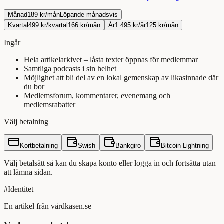
Månad
189 kr/mån
Löpande månadsvis
Kvartal
499 kr/kvartal
166 kr/mån
År
1 495 kr/år
125 kr/mån
Ingår
Hela artikelarkivet – låsta texter öppnas för medlemmar
Samtliga podcasts i sin helhet
Möjlighet att bli del av en lokal gemenskap av likasinnade där
du bor
Medlemsforum, kommentarer, evenemang och
medlemsrabatter
Välj betalning
Kortbetalning
Swish
Bankgiro
Bitcoin Lightning
Välj betalsätt så kan du skapa konto eller logga in och fortsätta utan
att lämna sidan.
#
Identitet
En artikel från vårdkasen.se