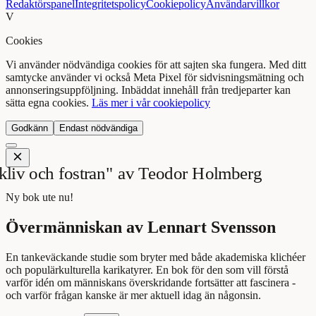
Redaktörspanel
Integritetspolicy
Cookiepolicy
Användarvillkor
V
Cookies
Vi använder nödvändiga cookies för att sajten ska fungera. Med ditt
samtycke använder vi också Meta Pixel för sidvisningsmätning och
annonseringsuppföljning. Inbäddat innehåll från tredjeparter kan
sätta egna cookies.
Läs mer i vår cookiepolicy
Godkänn
Endast nödvändiga
Ny bok ute nu!
Övermänniskan av Lennart Svensson
En tankeväckande studie som bryter med både akademiska klichéer
och populärkulturella karikatyrer. En bok för den som vill förstå
varför idén om människans överskridande fortsätter att fascinera -
och varför frågan kanske är mer aktuell idag än någonsin.