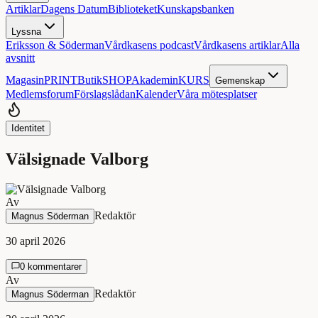
Artiklar
Dagens Datum
Biblioteket
Kunskapsbanken
Lyssna
Eriksson & Söderman
Vårdkasens podcast
Vårdkasens artiklar
Alla
avsnitt
Magasin
PRINT
Butik
SHOP
Akademin
KURS
Gemenskap
Medlemsforum
Förslagslådan
Kalender
Våra mötesplatser
Identitet
Välsignade Valborg
Av
Redaktör
Magnus Söderman
30 april 2026
0 kommentarer
Av
Redaktör
Magnus Söderman