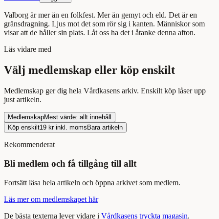
Valborg är mer än en folkfest. Mer än gemyt och eld. Det är en
gränsdragning. Ljus mot det som rör sig i kanten. Människor som
visar att de håller sin plats. Låt oss ha det i åtanke denna afton.
Läs
vidare med
Välj medlemskap eller köp enskilt
Medlemskap ger dig hela Vårdkasens arkiv. Enskilt köp låser upp
just
artikeln
.
Medlemskap
Mest värde: allt innehåll
Köp enskilt
19
kr inkl. moms
Bara
artikeln
Rekommenderat
Bli medlem och få tillgång till allt
Fortsätt
läsa
hela
artikeln
och öppna arkivet som medlem.
Läs mer om medlemskapet här
De bästa texterna lever vidare i
Vårdkasens tryckta magasin
.