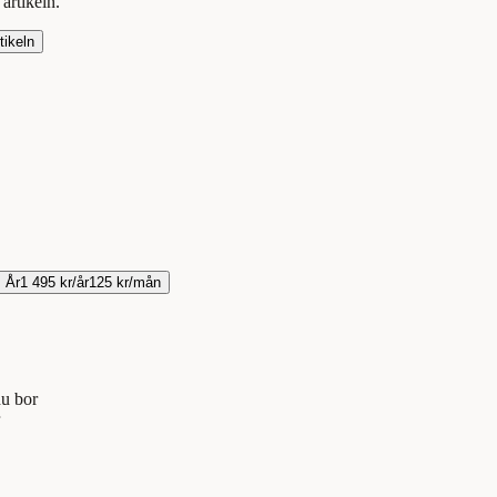
t
artikeln
.
tikeln
År
1 495 kr/år
125 kr/mån
du bor