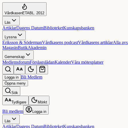
Vårdkasen
ETABL. 2012
Läs
Artiklar
Dagens Datum
Biblioteket
Kunskapsbanken
Lyssna
Eriksson & Söderman
Vårdkasens podcast
Vårdkasens artiklar
Alla avs
Magasin
Butik
Akademin
Gemenskap
Medlemsforum
Förslagslådan
Kalender
Våra mötesplatser
Bli Medlem
Logga in
Öppna
meny
Sök
Tydligare
Mörkt
Bli medlem
Logga in
Läs
Artiklar
Dagens Datum
Biblioteket
Kunskapsbanken