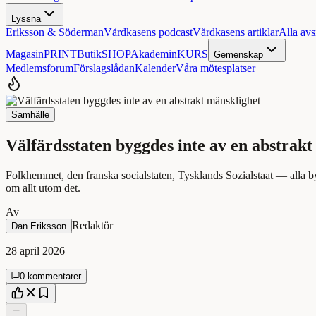
Lyssna
Eriksson & Söderman
Vårdkasens podcast
Vårdkasens artiklar
Alla avs
Magasin
PRINT
Butik
SHOP
Akademin
KURS
Gemenskap
Medlemsforum
Förslagslådan
Kalender
Våra mötesplatser
Samhälle
Välfärdsstaten byggdes inte av en abstrak
Folkhemmet, den franska socialstaten, Tysklands Sozialstaat — alla b
om allt utom det.
Av
Redaktör
Dan Eriksson
28 april 2026
0 kommentarer