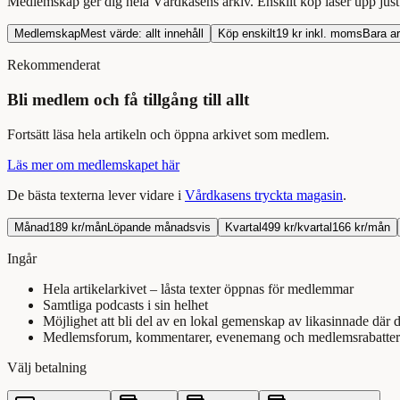
Medlemskap ger dig hela Vårdkasens arkiv. Enskilt köp låser upp jus
Medlemskap
Mest värde: allt innehåll
Köp enskilt
19
kr inkl. moms
Bara
ar
Rekommenderat
Bli medlem och få tillgång till allt
Fortsätt
läsa
hela
artikeln
och öppna arkivet som medlem.
Läs mer om medlemskapet här
De bästa texterna lever vidare i
Vårdkasens tryckta magasin
.
Månad
189 kr/mån
Löpande månadsvis
Kvartal
499 kr/kvartal
166 kr/mån
Ingår
Hela artikelarkivet – låsta texter öppnas för medlemmar
Samtliga podcasts i sin helhet
Möjlighet att bli del av en lokal gemenskap av likasinnade där 
Medlemsforum, kommentarer, evenemang och medlemsrabatter
Välj betalning