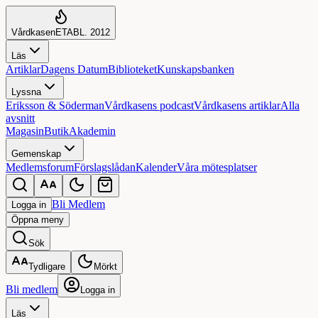
Vårdkasen
ETABL. 2012
Läs
Artiklar
Dagens Datum
Biblioteket
Kunskapsbanken
Lyssna
Eriksson & Söderman
Vårdkasens podcast
Vårdkasens artiklar
Alla
avsnitt
Magasin
Butik
Akademin
Gemenskap
Medlemsforum
Förslagslådan
Kalender
Våra mötesplatser
Bli Medlem
Logga in
Öppna
meny
Sök
Tydligare
Mörkt
Bli medlem
Logga in
Läs