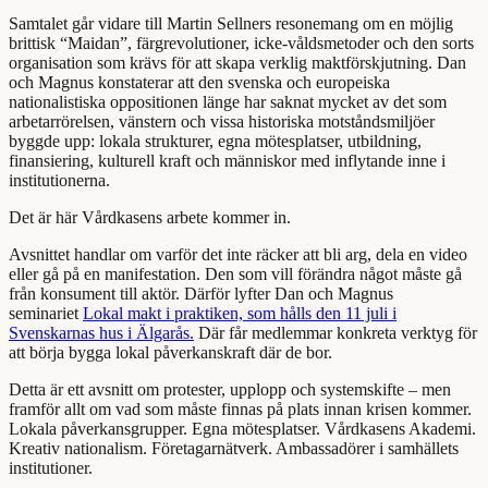
Samtalet går vidare till Martin Sellners resonemang om en möjlig
brittisk “Maidan”, färgrevolutioner, icke-våldsmetoder och den sorts
organisation som krävs för att skapa verklig maktförskjutning. Dan
och Magnus konstaterar att den svenska och europeiska
nationalistiska oppositionen länge har saknat mycket av det som
arbetarrörelsen, vänstern och vissa historiska motståndsmiljöer
byggde upp: lokala strukturer, egna mötesplatser, utbildning,
finansiering, kulturell kraft och människor med inflytande inne i
institutionerna.
Det är här Vårdkasens arbete kommer in.
Avsnittet handlar om varför det inte räcker att bli arg, dela en video
eller gå på en manifestation. Den som vill förändra något måste gå
från konsument till aktör. Därför lyfter Dan och Magnus
seminariet
Lokal makt i praktiken, som hålls den 11 juli i
Svenskarnas hus i Älgarås.
Där får medlemmar konkreta verktyg för
att börja bygga lokal påverkanskraft där de bor.
Detta är ett avsnitt om protester, upplopp och systemskifte – men
framför allt om vad som måste finnas på plats innan krisen kommer.
Lokala påverkansgrupper. Egna mötesplatser. Vårdkasens Akademi.
Kreativ nationalism. Företagarnätverk. Ambassadörer i samhällets
institutioner.