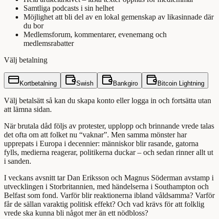
Samtliga podcasts i sin helhet
Möjlighet att bli del av en lokal gemenskap av likasinnade där
du bor
Medlemsforum, kommentarer, evenemang och
medlemsrabatter
Välj betalning
Kortbetalning
Swish
Bankgiro
Bitcoin Lightning
Välj betalsätt så kan du skapa konto eller logga in och fortsätta utan
att lämna sidan.
När brutala dåd följs av protester, upplopp och brinnande vrede talas
det ofta om att folket nu “vaknar”. Men samma mönster har
upprepats i Europa i decennier: människor blir rasande, gatorna
fylls, medierna reagerar, politikerna duckar – och sedan rinner allt ut
i sanden.
I veckans avsnitt tar Dan Eriksson och Magnus Söderman avstamp i
utvecklingen i Storbritannien, med händelserna i Southampton och
Belfast som fond. Varför blir reaktionerna ibland våldsamma? Varför
får de sällan varaktig politisk effekt? Och vad krävs för att folklig
vrede ska kunna bli något mer än ett nödbloss?