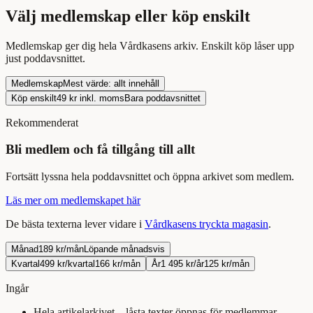
Välj medlemskap eller köp enskilt
Medlemskap ger dig hela Vårdkasens arkiv. Enskilt köp låser upp
just
poddavsnittet
.
Medlemskap
Mest värde: allt innehåll
Köp enskilt
49
kr inkl. moms
Bara
poddavsnittet
Rekommenderat
Bli medlem och få tillgång till allt
Fortsätt
lyssna
hela
poddavsnittet
och öppna arkivet som medlem.
Läs mer om medlemskapet här
De bästa texterna lever vidare i
Vårdkasens tryckta magasin
.
Månad
189 kr/mån
Löpande månadsvis
Kvartal
499 kr/kvartal
166 kr/mån
År
1 495 kr/år
125 kr/mån
Ingår
Hela artikelarkivet – låsta texter öppnas för medlemmar