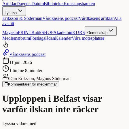
Artiklar
Dagens Datum
Biblioteket
Kunskapsbanken
Lyssna
Eriksson & Söderman
Vårdkasens podcast
Vårdkasens artiklar
Alla
avsnitt
Magasin
PRINT
Butik
SHOP
Akademin
KURS
Gemenskap
Medlemsforum
Förslagslådan
Kalender
Våra mötesplatser
Vårdkasens podcast
11 juni 2026
1 timme 8 minuter
Dan Eriksson, Magnus Söderman
Kommentarer för medlemmar
Upploppen i Belfast visar
varför ilskan inte räcker
Lyssna
vidare med