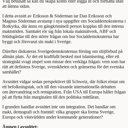
Välj betalsätt så kan du skapa konto eller logga in och fortsätta utan
att lämna sidan.
I detta avsnitt av Eriksson & Söderman tar Dan Eriksson och
Magnus Söderman avstamp i nya uppgifter om Socialdemokraterna i
Botkyrka, där ännu en gängkriminell person kopplas till den interna
maktstriden. Samtalet rör sig från lokala maktnätverk, ABF och
fritidsgårdar till den större frågan om hur Socialdemokraterna har
byggt och försvarat sin makt i Sverige.
Därefter diskuteras Sverigedemokraternas förslag om slöjförbud på
allmän plats. Är det ett kraftfullt besked mot islamisering, eller ett
strategiskt svagt utspel som missar den verkliga frågan: vem som har
rätt att definiera Sverige, svenskheten och gränserna för det svenska
samhället?
Avsnittet vidgar sedan perspektivet till Schweiz, där folket röstat om
ett befolkningstak, och till den växande internationella debatten
om återvandring och remigration. Från USA till Europa håller frågan
på att flytta från marginalen till den politiska mittfåran.
I grunden handlar avsnittet inte om integration. Det handlar om
makt, demografi och framtid: vilka grupper ska forma Sverige,
Europa och västvärlden under kommande generationer?
Ämnen i avsnittet: