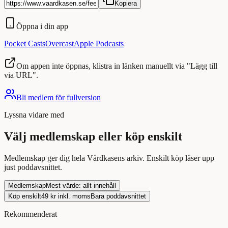
Kopiera
Öppna i din app
Pocket Casts
Overcast
Apple Podcasts
Om appen inte öppnas, klistra in länken manuellt via "Lägg till
via URL".
Bli medlem för fullversion
Lyssna
vidare med
Välj medlemskap eller köp enskilt
Medlemskap ger dig hela Vårdkasens arkiv. Enskilt köp låser upp
just
poddavsnittet
.
Medlemskap
Mest värde: allt innehåll
Köp enskilt
49
kr inkl. moms
Bara
poddavsnittet
Rekommenderat