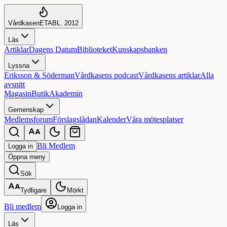
Vårdkasen
ETABL. 2012
Läs
Artiklar
Dagens Datum
Biblioteket
Kunskapsbanken
Lyssna
Eriksson & Söderman
Vårdkasens podcast
Vårdkasens artiklar
Alla
avsnitt
Magasin
Butik
Akademin
Gemenskap
Medlemsforum
Förslagslådan
Kalender
Våra mötesplatser
Bli Medlem
Logga in
Öppna
meny
Sök
Tydligare
Mörkt
Bli medlem
Logga in
Läs