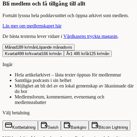
Bli medlem och få tillgång till allt
Fortsätt
lyssna
hela
poddavsnittet
och öppna arkivet som medlem.
Läs mer om medlemskapet här
De bästa texterna lever vidare i
Vårdkasens tryckta magasin
.
Månad
189 kr/mån
Löpande månadsvis
Kvartal
499 kr/kvartal
166 kr/mån
År
1 495 kr/år
125 kr/mån
Ingår
Hela artikelarkivet – låsta texter öppnas för medlemmar
Samtliga podcasts i sin helhet
Möjlighet att bli del av en lokal gemenskap av likasinnade där
du bor
Medlemsforum, kommentarer, evenemang och
medlemsrabatter
Välj betalning
Kortbetalning
Swish
Bankgiro
Bitcoin Lightning