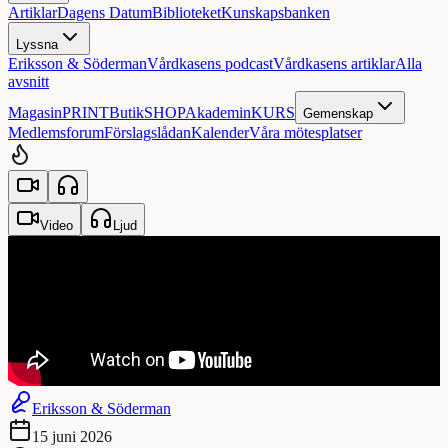
Artiklar
Dagens Datum
Biblioteket
Kunskapsbanken
Lyssna
Eriksson & Söderman
Vårdkasens podcast
Vårdkasens artiklar
Alla
avsnitt
Magasin
PRINT
Butik
SHOP
Akademin
KURS
Gemenskap
Medlemsforum
Förslagslådan
Kalender
Våra mötesplatser
Video
Ljud
Eriksson & Söderman
15 juni 2026