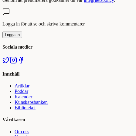
Genom att prenumerera godkänner du vår
integritetspolicy
.
Logga in för att se och skriva kommentarer.
Logga in
Sociala medier
Innehåll
Artiklar
Poddar
Kalender
Kunskapsbanken
Biblioteket
Vårdkasen
Om oss