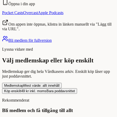
Öppna i din app
Pocket Casts
Overcast
Apple Podcasts
Om appen inte öppnas, klistra in länken manuellt via "Lägg till
via URL".
Bli medlem för fullversion
Lyssna
vidare med
Välj medlemskap eller köp enskilt
Medlemskap ger dig hela Vårdkasens arkiv. Enskilt köp låser upp
just
poddavsnittet
.
Medlemskap
Mest värde: allt innehåll
Köp enskilt
49
kr inkl. moms
Bara
poddavsnittet
Rekommenderat
Bli medlem och få tillgång till allt