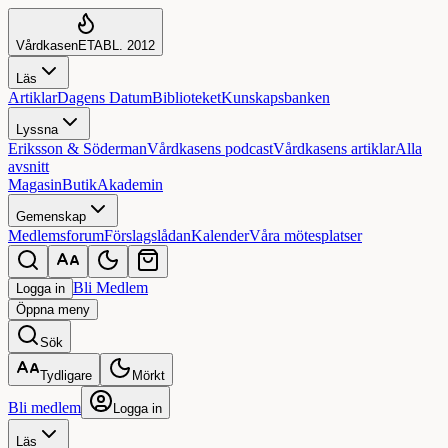
Vårdkasen
ETABL. 2012
Läs
Artiklar
Dagens Datum
Biblioteket
Kunskapsbanken
Lyssna
Eriksson & Söderman
Vårdkasens podcast
Vårdkasens artiklar
Alla
avsnitt
Magasin
Butik
Akademin
Gemenskap
Medlemsforum
Förslagslådan
Kalender
Våra mötesplatser
Bli Medlem
Logga in
Öppna
meny
Sök
Tydligare
Mörkt
Bli medlem
Logga in
Läs