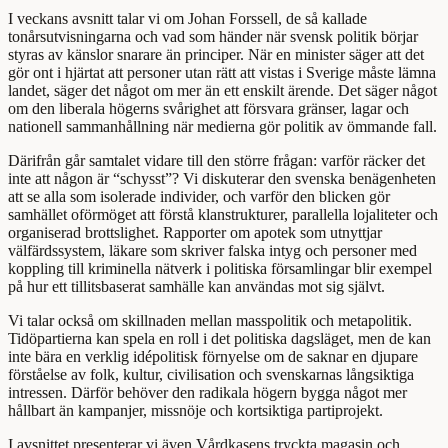
I veckans avsnitt talar vi om Johan Forssell, de så kallade
tonårsutvisningarna och vad som händer när svensk politik börjar
styras av känslor snarare än principer. När en minister säger att det
gör ont i hjärtat att personer utan rätt att vistas i Sverige måste lämna
landet, säger det något om mer än ett enskilt ärende. Det säger något
om den liberala högerns svårighet att försvara gränser, lagar och
nationell sammanhållning när medierna gör politik av ömmande fall.
Därifrån går samtalet vidare till den större frågan: varför räcker det
inte att någon är “schysst”? Vi diskuterar den svenska benägenheten
att se alla som isolerade individer, och varför den blicken gör
samhället oförmöget att förstå klanstrukturer, parallella lojaliteter och
organiserad brottslighet. Rapporter om apotek som utnyttjar
välfärdssystem, läkare som skriver falska intyg och personer med
koppling till kriminella nätverk i politiska församlingar blir exempel
på hur ett tillitsbaserat samhälle kan användas mot sig självt.
Vi talar också om skillnaden mellan masspolitik och metapolitik.
Tidöpartierna kan spela en roll i det politiska dagsläget, men de kan
inte bära en verklig idépolitisk förnyelse om de saknar en djupare
förståelse av folk, kultur, civilisation och svenskarnas långsiktiga
intressen. Därför behöver den radikala högern bygga något mer
hållbart än kampanjer, missnöje och kortsiktiga partiprojekt.
I avsnittet presenterar vi även Vårdkasens tryckta magasin och