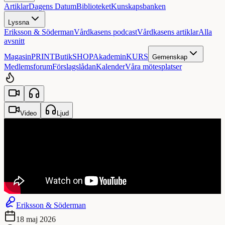
Artiklar
Dagens Datum
Biblioteket
Kunskapsbanken
Lyssna
Eriksson & Söderman
Vårdkasens podcast
Vårdkasens artiklar
Alla
avsnitt
Magasin
PRINT
Butik
SHOP
Akademin
KURS
Gemenskap
Medlemsforum
Förslagslådan
Kalender
Våra mötesplatser
Video
Ljud
Eriksson & Söderman
18 maj 2026