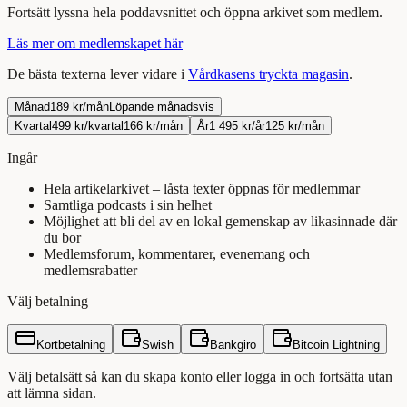
Fortsätt
lyssna
hela
poddavsnittet
och öppna arkivet som medlem.
Läs mer om medlemskapet här
De bästa texterna lever vidare i
Vårdkasens tryckta magasin
.
Månad
189 kr/mån
Löpande månadsvis
Kvartal
499 kr/kvartal
166 kr/mån
År
1 495 kr/år
125 kr/mån
Ingår
Hela artikelarkivet – låsta texter öppnas för medlemmar
Samtliga podcasts i sin helhet
Möjlighet att bli del av en lokal gemenskap av likasinnade där
du bor
Medlemsforum, kommentarer, evenemang och
medlemsrabatter
Välj betalning
Kortbetalning
Swish
Bankgiro
Bitcoin Lightning
Välj betalsätt så kan du skapa konto eller logga in och fortsätta utan
att lämna sidan.