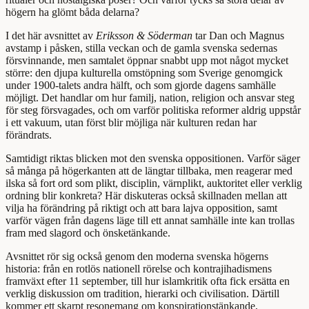
högern ha glömt båda delarna?
I det här avsnittet av
Eriksson & Söderman
tar Dan och Magnus
avstamp i påsken, stilla veckan och de gamla svenska sedernas
försvinnande, men samtalet öppnar snabbt upp mot något mycket
större: den djupa kulturella omstöpning som Sverige genomgick
under 1900-talets andra hälft, och som gjorde dagens samhälle
möjligt. Det handlar om hur familj, nation, religion och ansvar steg
för steg försvagades, och om varför politiska reformer aldrig uppstår
i ett vakuum, utan först blir möjliga när kulturen redan har
förändrats.
Samtidigt riktas blicken mot den svenska oppositionen. Varför säger
så många på högerkanten att de längtar tillbaka, men reagerar med
ilska så fort ord som plikt, disciplin, värnplikt, auktoritet eller verklig
ordning blir konkreta? Här diskuteras också skillnaden mellan att
vilja ha förändring på riktigt och att bara lajva opposition, samt
varför vägen från dagens läge till ett annat samhälle inte kan trollas
fram med slagord och önsketänkande.
Avsnittet rör sig också genom den moderna svenska högerns
historia: från en rotlös nationell rörelse och kontrajihadismens
framväxt efter 11 september, till hur islamkritik ofta fick ersätta en
verklig diskussion om tradition, hierarki och civilisation. Därtill
kommer ett skarpt resonemang om konspirationstänkande,