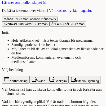
Läs mer om medlemskapet här
De bästa texterna lever vidare i
Vårdkasens tryckta magasin
.
Månad
189 kr/mån
Löpande månadsvis
Kvartal
499 kr/kvartal
166 kr/mån
År
1 495 kr/år
125 kr/mån
Ingår
Hela artikelarkivet – låsta texter öppnas för medlemmar
Samtliga podcasts i sin helhet
Möjlighet att bli del av en lokal gemenskap av likasinnade där
du bor
Medlemsforum, kommentarer, evenemang och
medlemsrabatter
Välj betalning
Kortbetalning
Swish
Bankgiro
Bitcoin Lightning
Välj betalsätt så kan du skapa konto eller logga in och fortsätta utan
att lämna sidan.
Vad innebär egentligen plikt? Vad är tradition, bortom högtider,
ritualer och nostalgiska poser? Och varför tycks så stora delar av