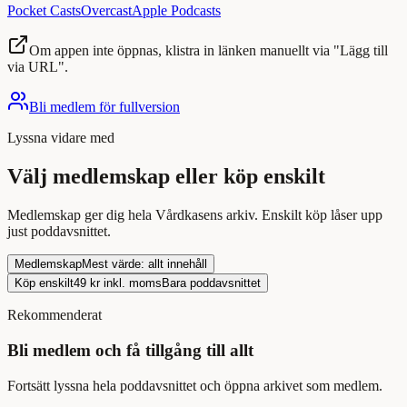
Pocket Casts
Overcast
Apple Podcasts
Om appen inte öppnas, klistra in länken manuellt via "Lägg till
via URL".
Bli medlem för fullversion
Lyssna
vidare med
Välj medlemskap eller köp enskilt
Medlemskap ger dig hela Vårdkasens arkiv. Enskilt köp låser upp
just
poddavsnittet
.
Medlemskap
Mest värde: allt innehåll
Köp enskilt
49
kr inkl. moms
Bara
poddavsnittet
Rekommenderat
Bli medlem och få tillgång till allt
Fortsätt
lyssna
hela
poddavsnittet
och öppna arkivet som medlem.