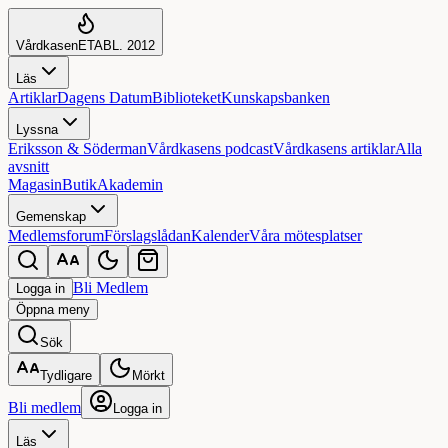
Vårdkasen
ETABL. 2012
Läs
Artiklar
Dagens Datum
Biblioteket
Kunskapsbanken
Lyssna
Eriksson & Söderman
Vårdkasens podcast
Vårdkasens artiklar
Alla
avsnitt
Magasin
Butik
Akademin
Gemenskap
Medlemsforum
Förslagslådan
Kalender
Våra mötesplatser
Bli Medlem
Logga in
Öppna
meny
Sök
Tydligare
Mörkt
Bli medlem
Logga in
Läs