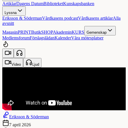
Artiklar
Dagens Datum
Biblioteket
Kunskapsbanken
Lyssna
Eriksson & Söderman
Vårdkasens podcast
Vårdkasens artiklar
Alla
avsnitt
Magasin
PRINT
Butik
SHOP
Akademin
KURS
Gemenskap
Medlemsforum
Förslagslådan
Kalender
Våra mötesplatser
Video
Ljud
Eriksson & Söderman
7 april 2026