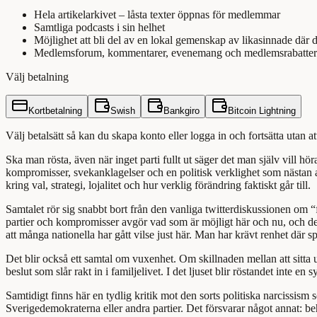
Hela artikelarkivet – låsta texter öppnas för medlemmar
Samtliga podcasts i sin helhet
Möjlighet att bli del av en lokal gemenskap av likasinnade där 
Medlemsforum, kommentarer, evenemang och medlemsrabatter
Välj betalning
Kortbetalning
Swish
Bankgiro
Bitcoin Lightning
Välj betalsätt så kan du skapa konto eller logga in och fortsätta utan a
Ska man rösta, även när inget parti fullt ut säger det man själv vill 
kompromisser, svekanklagelser och en politisk verklighet som nästan a
kring val, strategi, lojalitet och hur verklig förändring faktiskt går till.
Samtalet rör sig snabbt bort från den vanliga twitterdiskussionen om “f
partier och kompromisser avgör vad som är möjligt här och nu, och de 
att många nationella har gått vilse just här. Man har krävt renhet där s
Det blir också ett samtal om vuxenhet. Om skillnaden mellan att sitta u
beslut som slår rakt in i familjelivet. I det ljuset blir röstandet int
Samtidigt finns här en tydlig kritik mot den sorts politiska narcissism s
Sverigedemokraterna eller andra partier. Det försvarar något annat: be