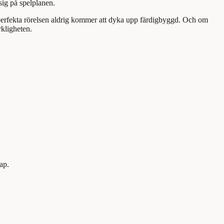
 sig på spelplanen.
n perfekta rörelsen aldrig kommer att dyka upp färdigbyggd. Och om
rkligheten.
ap.