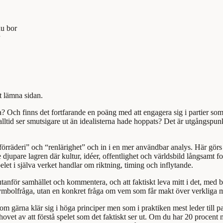
du bor
tt lämna sidan.
höra? Och finns det fortfarande en poäng med att engagera sig i partier 
lltid ser smutsigare ut än idealisterna hade hoppats? Det är utgångspunk
örräderi” och “renlärighet” och in i en mer användbar analys. Här görs e
djupare lagren där kultur, idéer, offentlighet och världsbild långsamt
pelet i själva verket handlar om riktning, timing och inflytande.
tanför samhället och kommentera, och att faktiskt leva mitt i det, med b
e en symbolfråga, utan en konkret fråga om vem som får makt över verkliga
om gärna klär sig i höga principer men som i praktiken mest leder till pass
hovet av att förstå spelet som det faktiskt ser ut. Om du har 20 procent