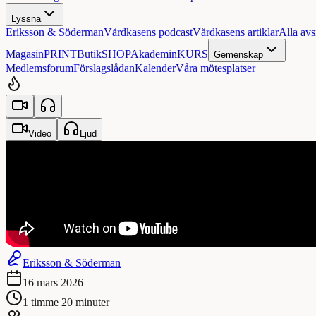
Lyssna
Eriksson & Söderman
Vårdkasens podcast
Vårdkasens artiklar
Alla avs
Magasin
PRINT
Butik
SHOP
Akademin
KURS
Gemenskap
Medlemsforum
Förslagslådan
Kalender
Våra mötesplatser
Video
Ljud
Eriksson & Söderman
16 mars 2026
1 timme 20 minuter