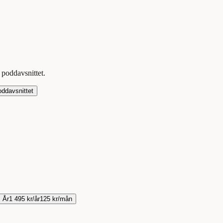
t
poddavsnittet
.
oddavsnittet
År
1 495 kr/år
125 kr/mån