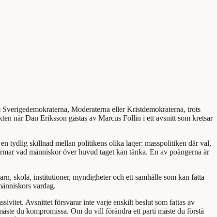
som Sverigedemokraterna, Moderaterna eller Kristdemokraterna, trots
ten när Dan Eriksson gästas av Marcus Follin i ett avsnitt som kretsar
n tydlig skillnad mellan politikens olika lager: masspolitiken där val,
 formar vad människor över huvud taget kan tänka. En av poängerna är
arn, skola, institutioner, myndigheter och ett samhälle som kan fatta
 människors vardag.
ivitet. Avsnittet försvarar inte varje enskilt beslut som fattas av
 måste du kompromissa. Om du vill förändra ett parti måste du förstå