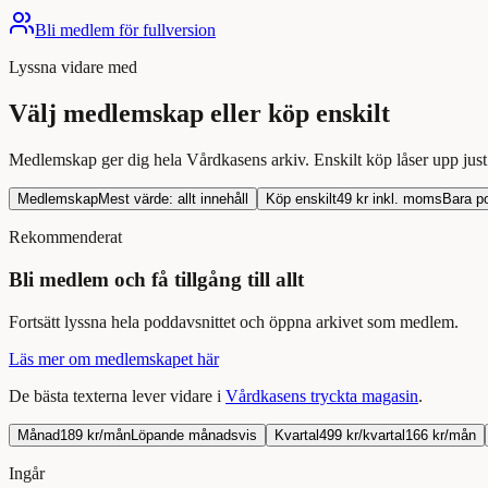
Bli medlem för fullversion
Lyssna
vidare med
Välj medlemskap eller köp enskilt
Medlemskap ger dig hela Vårdkasens arkiv. Enskilt köp låser upp jus
Medlemskap
Mest värde: allt innehåll
Köp enskilt
49
kr inkl. moms
Bara
p
Rekommenderat
Bli medlem och få tillgång till allt
Fortsätt
lyssna
hela
poddavsnittet
och öppna arkivet som medlem.
Läs mer om medlemskapet här
De bästa texterna lever vidare i
Vårdkasens tryckta magasin
.
Månad
189 kr/mån
Löpande månadsvis
Kvartal
499 kr/kvartal
166 kr/mån
Ingår