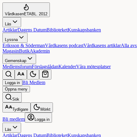
Vårdkasen
ETABL. 2012
Läs
Artiklar
Dagens Datum
Biblioteket
Kunskapsbanken
Lyssna
Eriksson & Söderman
Vårdkasens podcast
Vårdkasens artiklar
Alla avs
Magasin
Butik
Akademin
Gemenskap
Medlemsforum
Förslagslådan
Kalender
Våra mötesplatser
Bli Medlem
Logga in
Öppna
meny
Sök
Tydligare
Mörkt
Bli medlem
Logga in
Läs
Artiklar
Dagens Datum
Biblioteket
Kunskapsbanken