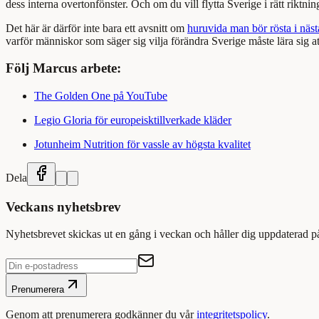
dess interna overtonfönster. Och om du vill flytta Sverige i rätt riktni
Det här är därför inte bara ett avsnitt om
huruvida man bör rösta i näst
varför människor som säger sig vilja förändra Sverige måste lära sig att
Följ Marcus arbete:
The Golden One på YouTube
Legio Gloria för europeisktillverkade kläder
Jotunheim Nutrition för vassle av högsta kvalitet
Dela
Veckans nyhetsbrev
Nyhetsbrevet skickas ut en gång i veckan och håller dig uppdaterad p
Prenumerera
Genom att prenumerera godkänner du vår
integritetspolicy
.