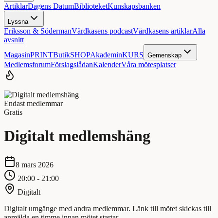
Artiklar
Dagens Datum
Biblioteket
Kunskapsbanken
Lyssna
Eriksson & Söderman
Vårdkasens podcast
Vårdkasens artiklar
Alla
avsnitt
Magasin
PRINT
Butik
SHOP
Akademin
KURS
Gemenskap
Medlemsforum
Förslagslådan
Kalender
Våra mötesplatser
Endast medlemmar
Gratis
Digitalt medlemshäng
8 mars 2026
20:00 - 21:00
Digitalt
Digitalt umgänge med andra medlemmar. Länk till mötet skickas till
anmälda en timme innan mötet startar.