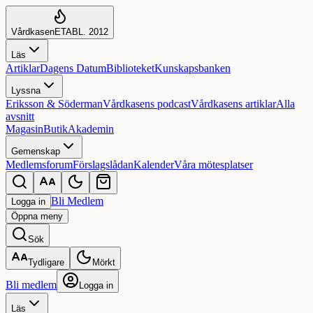
Vårdkasen
ETABL. 2012
Läs
Artiklar
Dagens Datum
Biblioteket
Kunskapsbanken
Lyssna
Eriksson & Söderman
Vårdkasens podcast
Vårdkasens artiklar
Alla
avsnitt
Magasin
Butik
Akademin
Gemenskap
Medlemsforum
Förslagslådan
Kalender
Våra mötesplatser
Bli Medlem
Logga in
Öppna
meny
Sök
Tydligare
Mörkt
Bli medlem
Logga in
Läs