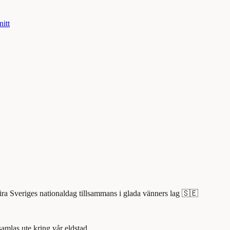
nitt
fira Sveriges nationaldag tillsammans i glada vänners lag 🇸🇪
samlas ute kring vår eldstad.