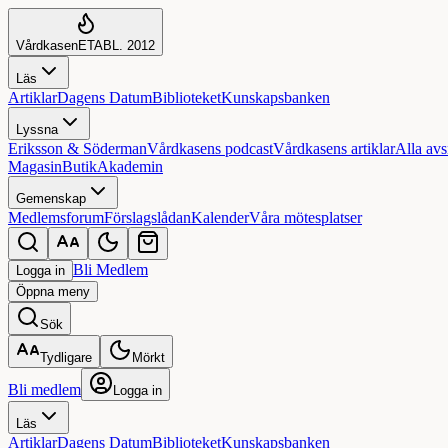
Vårdkasen
ETABL. 2012
Läs
Artiklar
Dagens Datum
Biblioteket
Kunskapsbanken
Lyssna
Eriksson & Söderman
Vårdkasens podcast
Vårdkasens artiklar
Alla avs
Magasin
Butik
Akademin
Gemenskap
Medlemsforum
Förslagslådan
Kalender
Våra mötesplatser
Bli Medlem
Logga in
Öppna
meny
Sök
Tydligare
Mörkt
Bli medlem
Logga in
Läs
Artiklar
Dagens Datum
Biblioteket
Kunskapsbanken