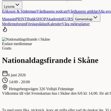
Lyssna
Eriksson & Söderman
Vårdkasens podcast
Vårdkasens artiklar
Alla avs
Magasin
PRINT
Butik
SHOP
Akademin
KURS
Gemenskap
Medlemsforum
Förslagslådan
Kalender
Våra mötesplatser
Endast medlemmar
Gratis
Nationaldagsfirande i Skåne
6 juni 2026
14:00 - 20:00
Heingebergsvägen 326 Vollsjö Fränninge
Välkomna till vårt Svenskarnas hus i Skåne den 6/6 kl: 14.00. för att 
Ta med egen fika, picknick, korv att grilla eller vad du önskar äta. Vi 