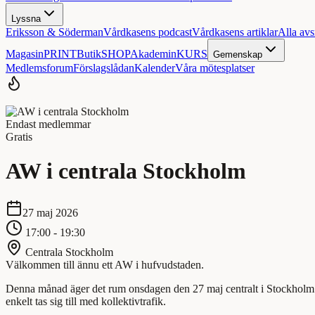
Lyssna
Eriksson & Söderman
Vårdkasens podcast
Vårdkasens artiklar
Alla avs
Magasin
PRINT
Butik
SHOP
Akademin
KURS
Gemenskap
Medlemsforum
Förslagslådan
Kalender
Våra mötesplatser
Endast medlemmar
Gratis
AW i centrala Stockholm
27 maj 2026
17:00 - 19:30
Centrala Stockholm
Välkommen till ännu ett AW i hufvudstaden.
Denna månad äger det rum onsdagen den 27 maj centralt i Stockholm.
enkelt tas sig till med kollektivtrafik.