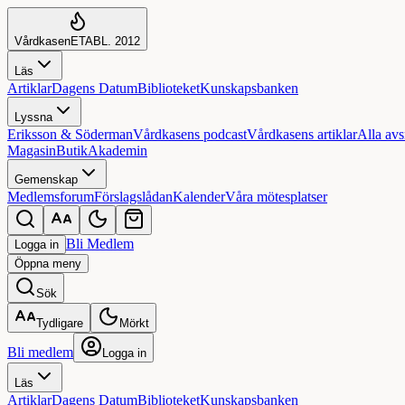
Vårdkasen
ETABL. 2012
Läs
Artiklar
Dagens Datum
Biblioteket
Kunskapsbanken
Lyssna
Eriksson & Söderman
Vårdkasens podcast
Vårdkasens artiklar
Alla avs
Magasin
Butik
Akademin
Gemenskap
Medlemsforum
Förslagslådan
Kalender
Våra mötesplatser
Bli Medlem
Logga in
Öppna
meny
Sök
Tydligare
Mörkt
Bli medlem
Logga in
Läs
Artiklar
Dagens Datum
Biblioteket
Kunskapsbanken