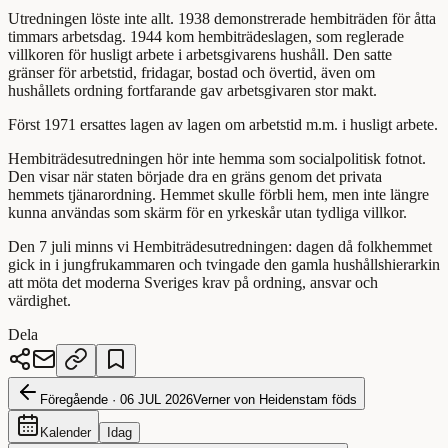
Utredningen löste inte allt. 1938 demonstrerade hembiträden för åtta
timmars arbetsdag. 1944 kom hembiträdeslagen, som reglerade
villkoren för husligt arbete i arbetsgivarens hushåll. Den satte
gränser för arbetstid, fridagar, bostad och övertid, även om
hushållets ordning fortfarande gav arbetsgivaren stor makt.
Först 1971 ersattes lagen av lagen om arbetstid m.m. i husligt arbete.
Hembiträdesutredningen hör inte hemma som socialpolitisk fotnot.
Den visar när staten började dra en gräns genom det privata
hemmets tjänarordning. Hemmet skulle förbli hem, men inte längre
kunna användas som skärm för en yrkeskår utan tydliga villkor.
Den 7 juli minns vi Hembiträdesutredningen: dagen då folkhemmet
gick in i jungfrukammaren och tvingade den gamla hushållshierarkin
att möta det moderna Sveriges krav på ordning, ansvar och
värdighet.
Dela
Föregående ·
06 JUL 2026
Verner von Heidenstam föds
Kalender
Idag