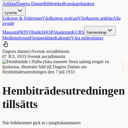
Artiklar
Dagens Datum
Biblioteket
Kunskapsbanken
Lyssna
Eriksson & Söderman
Vårdkasens podcast
Vårdkasens artiklar
Alla
avsnitt
Magasin
PRINT
Butik
SHOP
Akademin
KURS
Gemenskap
Medlemsforum
Förslagslådan
Kalender
Våra mötesplatser
Dagens datum
◇
Svensk socialhistoria
07 JUL 1933
·
Svensk socialhistoria
Hembiträdesutredningen
tillsätts
När folkhemmet gick in i jungfrukammaren