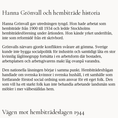
Hanna Grönvall och hembiträde historia
Hanna Grönvall gav utredningen tyngd. Hon hade arbetat som
hembiträde från 1900 till 1934 och ledde Stockholms
hembiträdesförening under årtionden. Hon kände yrket underifrån,
inte som reformidé från ett skrivbord.
Grönvalls närvaro gjorde konflikten svårare att gömma. Sverige
kunde inte bygga socialpolitik för industrin och samtidigt låta en stor
kvinnlig låglönegrupp fortsätta i en arbetsform där bostaden,
arbetsplatsen och arbetsgivarens makt låg ovanpå varandra.
Den nationella läsningen börjar i samma punkt. Hembiträdesfrågan
handlade om svenska kvinnor i svenska hushåll, i ett samhälle som
fortfarande förstod social ordning som ansvar för ett eget folk. Den
som vill ha ett starkt folk kan inte behandla arbetande landsmän som
möbler i mer välbeställdas hem.
Vägen mot hembiträdeslagen 1944