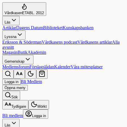
Vårdkasen
ETABL. 2012
Läs
Artiklar
Dagens Datum
Biblioteket
Kunskapsbanken
Lyssna
Eriksson & Söderman
Vårdkasens podcast
Vårdkasens artiklar
Alla
avsnitt
Magasin
Butik
Akademin
Gemenskap
Medlemsforum
Förslagslådan
Kalender
Våra mötesplatser
Bli Medlem
Logga in
Öppna
meny
Sök
Tydligare
Mörkt
Bli medlem
Logga in
Läs