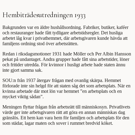
Hembiträdesutredningen 1933
Bakgrunden var en äldre hushållsordning. Fabriker, butiker, kaféer
och restauranger hade fått tydligare arbetstidsregler. Det husliga
arbetet låg kvar i privathemmet, där arbetsgivaren kunde hävda att
familjens ordning stod över arbetsrätten.
Redan i riksdagsmotioner 1931 hade Möller och Per Albin Hansson
pekat på undantaget. Andra grupper hade fått sina arbetstider, löner
och fritider utredda. För kvinnor i husligt arbete hade staten ännu
inte gjort samma sak.
SOU:n från 1937 återgav frågan med ovanlig skärpa. Hemmet
förlorade inte sin helgd för att staten såg det som arbetsplats. När en
kvinna arbetade där mot lön var hemmet ”en arbetsplats och en
mycket viktig sådan”.
Meningen flyttar frågan från arbetsrätt till människosyn. Privatlivets
värde ger inte arbetsgivaren rätt att göra en annan människas dag
gränslös. Ett hem kan vara hem för familjen och arbetsplats för den
som städar, lagar maten och sover i rummet bredvid köket.