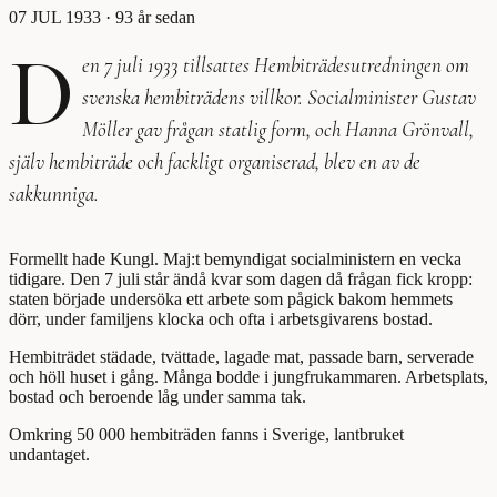
07 JUL 1933
· 93 år sedan
D
en 7 juli 1933 tillsattes Hembiträdesutredningen om
svenska hembiträdens villkor. Socialminister Gustav
Möller gav frågan statlig form, och Hanna Grönvall,
själv hembiträde och fackligt organiserad, blev en av de
sakkunniga.
Formellt hade Kungl. Maj:t bemyndigat socialministern en vecka
tidigare. Den 7 juli står ändå kvar som dagen då frågan fick kropp:
staten började undersöka ett arbete som pågick bakom hemmets
dörr, under familjens klocka och ofta i arbetsgivarens bostad.
Hembiträdet städade, tvättade, lagade mat, passade barn, serverade
och höll huset i gång. Många bodde i jungfrukammaren. Arbetsplats,
bostad och beroende låg under samma tak.
Omkring 50 000 hembiträden fanns i Sverige, lantbruket
undantaget.