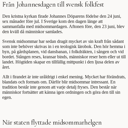
Från Johannesdagen till svensk folkfest
Den kristna kyrkan firade Johannes Döparens födelse den 24 juni,
sex månader före jul. I Sverige kom den dagen länge att
sammanfalla med midsommardagen. Aftonen före, den 23 juni, blev
den kväll då människor samlades.
Svensk midsommar har sedan dragit mycket av sin kraft från sådant
som inte behöver skrivas in i en teologisk lärobok. Den hör hemma i
byn, på gårdsplanen, vid dansbanan, i folkdräkten, i sången och vid
bordet. Stången reses, kransar binds, människor reser hem eller ut till
landet. Högtiden skapar en tillfällig mittpunkt i den ljusa delen av
året.
Allt i firandet är inte uråldrigt i enkel mening. Mycket har förändrats,
blandats och formats om. Därför blir midsommar intressant. En
tradition består inte genom att varje detalj fryses. Den består när
människor fortsätter att känna igen ordningen och göra den till sin
egen.
När staten flyttade midsommarhelgen