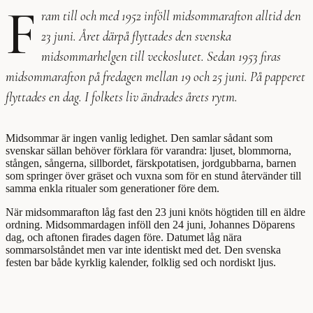
F
ram till och med 1952 inföll midsommarafton alltid den
23 juni. Året därpå flyttades den svenska
midsommarhelgen till veckoslutet. Sedan 1953 firas
midsommarafton på fredagen mellan 19 och 25 juni. På papperet
flyttades en dag. I folkets liv ändrades årets rytm.
Midsommar är ingen vanlig ledighet. Den samlar sådant som
svenskar sällan behöver förklara för varandra: ljuset, blommorna,
stången, sångerna, sillbordet, färskpotatisen, jordgubbarna, barnen
som springer över gräset och vuxna som för en stund återvänder till
samma enkla ritualer som generationer före dem.
När midsommarafton låg fast den 23 juni knöts högtiden till en äldre
ordning. Midsommardagen inföll den 24 juni, Johannes Döparens
dag, och aftonen firades dagen före. Datumet låg nära
sommarsolståndet men var inte identiskt med det. Den svenska
festen bar både kyrklig kalender, folklig sed och nordiskt ljus.