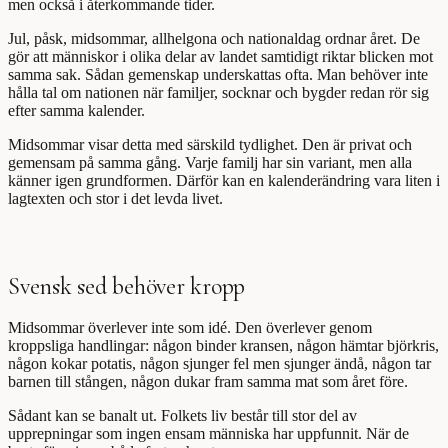
men också i återkommande tider.
Jul, påsk, midsommar, allhelgona och nationaldag ordnar året. De
gör att människor i olika delar av landet samtidigt riktar blicken mot
samma sak. Sådan gemenskap underskattas ofta. Man behöver inte
hålla tal om nationen när familjer, socknar och bygder redan rör sig
efter samma kalender.
Midsommar visar detta med särskild tydlighet. Den är privat och
gemensam på samma gång. Varje familj har sin variant, men alla
känner igen grundformen. Därför kan en kalenderändring vara liten i
lagtexten och stor i det levda livet.
Svensk sed behöver kropp
Midsommar överlever inte som idé. Den överlever genom
kroppsliga handlingar: någon binder kransen, någon hämtar björkris,
någon kokar potatis, någon sjunger fel men sjunger ändå, någon tar
barnen till stången, någon dukar fram samma mat som året före.
Sådant kan se banalt ut. Folkets liv består till stor del av
upprepningar som ingen ensam människa har uppfunnit. När de