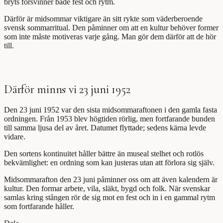
bryts försvinner både fest och rytm.
Därför är midsommar viktigare än sitt rykte som väderberoende
svensk sommarritual. Den påminner om att en kultur behöver former
som inte måste motiveras varje gång. Man gör dem därför att de hör
till.
Därför minns vi 23 juni 1952
Den 23 juni 1952 var den sista midsommaraftonen i den gamla fasta
ordningen. Från 1953 blev högtiden rörlig, men fortfarande bunden
till samma ljusa del av året. Datumet flyttade; sedens kärna levde
vidare.
Den sortens kontinuitet håller bättre än museal stelhet och rotlös
bekvämlighet: en ordning som kan justeras utan att förlora sig själv.
Midsommarafton den 23 juni påminner oss om att även kalendern är
kultur. Den formar arbete, vila, släkt, bygd och folk. När svenskar
samlas kring stången rör de sig mot en fest och in i en gammal rytm
som fortfarande håller.