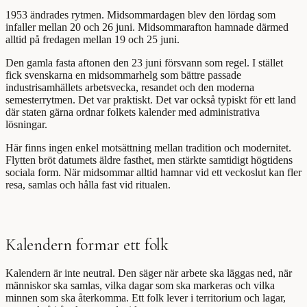
1953 ändrades rytmen. Midsommardagen blev den lördag som
infaller mellan 20 och 26 juni. Midsommarafton hamnade därmed
alltid på fredagen mellan 19 och 25 juni.
Den gamla fasta aftonen den 23 juni försvann som regel. I stället
fick svenskarna en midsommarhelg som bättre passade
industrisamhällets arbetsvecka, resandet och den moderna
semesterrytmen. Det var praktiskt. Det var också typiskt för ett land
där staten gärna ordnar folkets kalender med administrativa
lösningar.
Här finns ingen enkel motsättning mellan tradition och modernitet.
Flytten bröt datumets äldre fasthet, men stärkte samtidigt högtidens
sociala form. När midsommar alltid hamnar vid ett veckoslut kan fler
resa, samlas och hålla fast vid ritualen.
Kalendern formar ett folk
Kalendern är inte neutral. Den säger när arbete ska läggas ned, när
människor ska samlas, vilka dagar som ska markeras och vilka
minnen som ska återkomma. Ett folk lever i territorium och lagar,