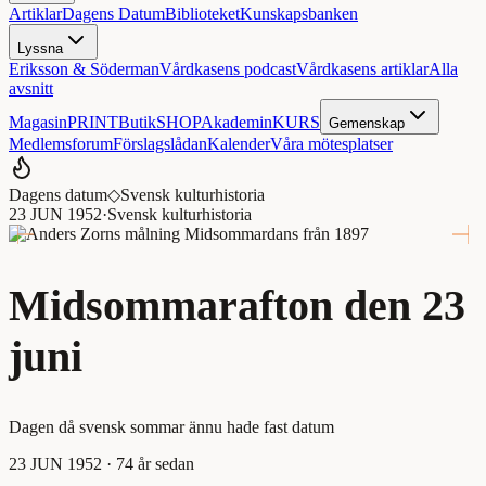
Artiklar
Dagens Datum
Biblioteket
Kunskapsbanken
Lyssna
Eriksson & Söderman
Vårdkasens podcast
Vårdkasens artiklar
Alla
avsnitt
Magasin
PRINT
Butik
SHOP
Akademin
KURS
Gemenskap
Medlemsforum
Förslagslådan
Kalender
Våra mötesplatser
Dagens datum
◇
Svensk kulturhistoria
23 JUN 1952
·
Svensk kulturhistoria
Midsommarafton den 23
juni
Dagen då svensk sommar ännu hade fast datum
23 JUN 1952
· 74 år sedan