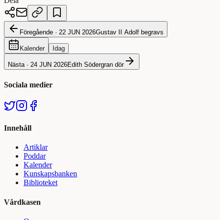
Dela
Föregående ·
22 JUN 2026
Gustav II Adolf begravs
Kalender
Idag
Nästa ·
24 JUN 2026
Edith Södergran dör
Sociala medier
Innehåll
Artiklar
Poddar
Kalender
Kunskapsbanken
Biblioteket
Vårdkasen