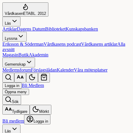
Vårdkasen
ETABL. 2012
Läs
Artiklar
Dagens Datum
Biblioteket
Kunskapsbanken
Lyssna
Eriksson & Söderman
Vårdkasens podcast
Vårdkasens artiklar
Alla
avsnitt
Magasin
Butik
Akademin
Gemenskap
Medlemsforum
Förslagslådan
Kalender
Våra mötesplatser
Bli Medlem
Logga in
Öppna
meny
Sök
Tydligare
Mörkt
Bli medlem
Logga in
Läs