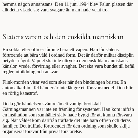
hemma någon annanstans. Den 11 juni 1994 blev Falun platsen där
allt detta visade sig vara svagare än man hade velat tro.
Statens vapen och den enskilda människan
En soldat eller officer får inte bara ett vapen. Han får statens
förtroende att bära våld i ordnad form. Det är därför militär disciplin
betyder något. Vapnet ska inte uttrycka den enskilda människans
känslor, vrede, förvirring eller svaghet. Det ska vara bundet till befäl,
regler, utbildning och ansvar.
Flink-morden visar vad som sker när den bindningen brister. En
automatkarbin i fel händer är inte längre ett försvarsmedel. Den blir
en rörlig katastrof.
Detta gör händelsen svårare än ett vanligt brottsfall.
Gärningsmannen var inte en främling för systemet. Han kom inifrån
en institution som samhället själv hade byggt för att kunna försvara
sig. När våldet kom därifrån träffade det inte bara offren och deras
familjer. Det träffade förtroendet för den ordning som skulle skilja
organiserat försvar från privat förstörelse.