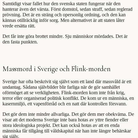
Samtidigt visar fallet hur den svenska staten fungerar när den
hanterar även det värsta. Först domstol, sedan straff, sedan reglerad
prövning. Det är en sträng och opersonlig ordning, och den kan
kännas otillräcklig inför sorg. Men alternativet är att staten låter
vrede ersätta rätt.
Det får inte göra brottet mindre. Sju människor mördades. Det är
den fasta punkten.
Massmord i Sverige och Flink-morden
Sverige har ofta beskrivit sig självt som ett land där massvåld är ett
undantag. Sådana självbilder blir farliga när de gör samhället
oförmöget att se verkligheten. Flink-morden kom inte från krig,
terror eller organiserad politisk konflikt. De kom ur en människa, en
kasernmiljö, ett vapenförråd och en natt där kontrollen försvann.
Det gör dem inte mindre allvarliga. Det gör dem mer obekväma. De
visar att det moderna Sverige inte bara hotas av yttre fiender eller
stora ideologiska projekt. Det kan också hotas av att en enda
människa får tillgång till våldskapital när han inte längre behärskar
sig själv.