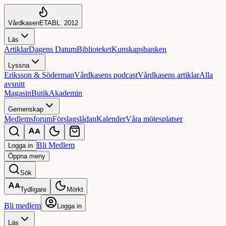
Vårdkasen
ETABL. 2012
Läs
Artiklar
Dagens Datum
Biblioteket
Kunskapsbanken
Lyssna
Eriksson & Söderman
Vårdkasens podcast
Vårdkasens artiklar
Alla
avsnitt
Magasin
Butik
Akademin
Gemenskap
Medlemsforum
Förslagslådan
Kalender
Våra mötesplatser
Bli Medlem
Logga in
Öppna
meny
Sök
Tydligare
Mörkt
Bli medlem
Logga in
Läs