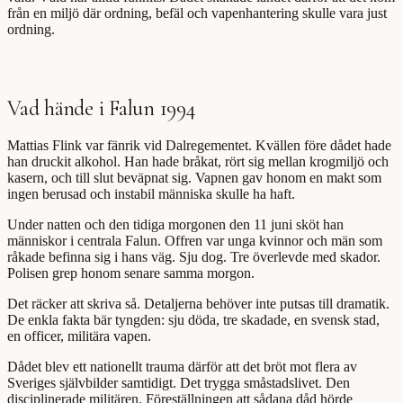
från en miljö där ordning, befäl och vapenhantering skulle vara just
ordning.
Vad hände i Falun 1994
Mattias Flink var fänrik vid Dalregementet. Kvällen före dådet hade
han druckit alkohol. Han hade bråkat, rört sig mellan krogmiljö och
kasern, och till slut beväpnat sig. Vapnen gav honom en makt som
ingen berusad och instabil människa skulle ha haft.
Under natten och den tidiga morgonen den 11 juni sköt han
människor i centrala Falun. Offren var unga kvinnor och män som
råkade befinna sig i hans väg. Sju dog. Tre överlevde med skador.
Polisen grep honom senare samma morgon.
Det räcker att skriva så. Detaljerna behöver inte putsas till dramatik.
De enkla fakta bär tyngden: sju döda, tre skadade, en svensk stad,
en officer, militära vapen.
Dådet blev ett nationellt trauma därför att det bröt mot flera av
Sveriges självbilder samtidigt. Det trygga småstadslivet. Den
disciplinerade militären. Föreställningen att sådana dåd hörde