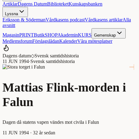
Artiklar
Dagens Datum
Biblioteket
Kunskapsbanken
Lyssna
Eriksson & Söderman
Vårdkasens podcast
Vårdkasens artiklar
Alla
avsnitt
Magasin
PRINT
Butik
SHOP
Akademin
KURS
Gemenskap
Medlemsforum
Förslagslådan
Kalender
Våra mötesplatser
Dagens datum
◇
Svensk samtidshistoria
11 JUN 1994
·
Svensk samtidshistoria
Mattias Flink-morden i
Falun
Dagen då statens vapen vändes mot civila i Falun
11 JUN 1994
· 32 år sedan