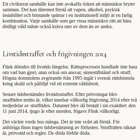
Ett civiliserat samhälle kan inte avskaffa risken att människor bryter
samman. Det kan däremot förstå att vapen, alkohol, psykisk
instabilitet och bristande spärrar i en institutionell miljö är en farlig
kombination. Varje samhälle som ger vissa människor rätt att bära
dödligt våld måste också kräva mer av dem än av andra.
Livstidsstraffet och frigivningen 2014
Flink dömdes till livstids fängelse. Rättsprocessen handlade inte bara
om vad han gjort, utan också om ansvar, sinnestillstånd och straff.
Högsta domstolens avgörande från 1995 ingår i svensk rättshistoria
kring skuld och påföljd vid ett extremt våldsbrott.
Senare tidsbestämdes livstidsstraffet. Efter prövningar blev
strafftiden trettio år, vilket innebar villkorlig frigivning 2014 efter två
tredjedelar av strafftiden. Datumet blev då brutalt i sin exakthet: den
11 juni 2014, tjugo år efter morden, frigavs Flink villkorligt.
Det väckte vrede hos många. Det är inte svårt att förstå. För
anhöriga finns ingen tidsbestämning av förlusten. Straffrätten räknar
år, prövotid och regler. De döda förblir döda.