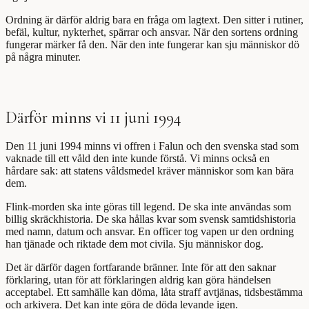
Ordning är därför aldrig bara en fråga om lagtext. Den sitter i rutiner,
befäl, kultur, nykterhet, spärrar och ansvar. När den sortens ordning
fungerar märker få den. När den inte fungerar kan sju människor dö
på några minuter.
Därför minns vi 11 juni 1994
Den 11 juni 1994 minns vi offren i Falun och den svenska stad som
vaknade till ett våld den inte kunde förstå. Vi minns också en
hårdare sak: att statens våldsmedel kräver människor som kan bära
dem.
Flink-morden ska inte göras till legend. De ska inte användas som
billig skräckhistoria. De ska hållas kvar som svensk samtidshistoria
med namn, datum och ansvar. En officer tog vapen ur den ordning
han tjänade och riktade dem mot civila. Sju människor dog.
Det är därför dagen fortfarande bränner. Inte för att den saknar
förklaring, utan för att förklaringen aldrig kan göra händelsen
acceptabel. Ett samhälle kan döma, låta straff avtjänas, tidsbestämma
och arkivera. Det kan inte göra de döda levande igen.