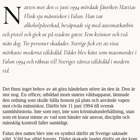
N
atten mot den 11 juni 1994 mördade fänriken Mattias
Flink sju människor i Falun. Han var
alkoholpåverkad, beväpnade sig med automatkarbin
och pistol och gick ut på stadens gator. Fem kvinnor och två
män dog. Tre personer skadades. Sverige fick ett av sina
mörkaste moderna våldsdåd. Dådet blev känt som massmordet i
Falun 1994 och räknas till Sveriges värsta våldsdåd i modern
tid.
Det finns inget behov av att göra händelsen större än den är. Den är
stor nog. En officer, utbildad inom statens våldsapparat, lämnade
den ordning som skulle hålla honom på plats och använde vapen
mot civila människor. Därför hör 11 juni 1994 till svensk
samtidshistoria. Inte som myt, inte som kriminalunderhållning, utan
som ett krasst minne av vad som händer när ansvar, disciplin och
mänsklig kontroll faller samtidigt.
Falun den natten blev inte en symbol därför att Sverige saknade
våld. Våld har alltid funnits. Dådet skakade landet därför att det kom