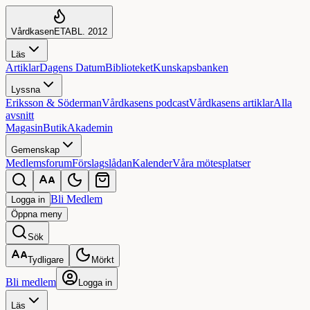
Vårdkasen
ETABL. 2012
Läs
Artiklar
Dagens Datum
Biblioteket
Kunskapsbanken
Lyssna
Eriksson & Söderman
Vårdkasens podcast
Vårdkasens artiklar
Alla
avsnitt
Magasin
Butik
Akademin
Gemenskap
Medlemsforum
Förslagslådan
Kalender
Våra mötesplatser
Bli Medlem
Logga in
Öppna
meny
Sök
Tydligare
Mörkt
Bli medlem
Logga in
Läs