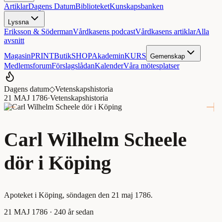
Artiklar
Dagens Datum
Biblioteket
Kunskapsbanken
Lyssna
Eriksson & Söderman
Vårdkasens podcast
Vårdkasens artiklar
Alla
avsnitt
Magasin
PRINT
Butik
SHOP
Akademin
KURS
Gemenskap
Medlemsforum
Förslagslådan
Kalender
Våra mötesplatser
Dagens datum
◇
Vetenskapshistoria
21 MAJ 1786
·
Vetenskapshistoria
Carl Wilhelm Scheele
dör i Köping
Apoteket i Köping, söndagen den 21 maj 1786.
21 MAJ 1786
· 240 år sedan