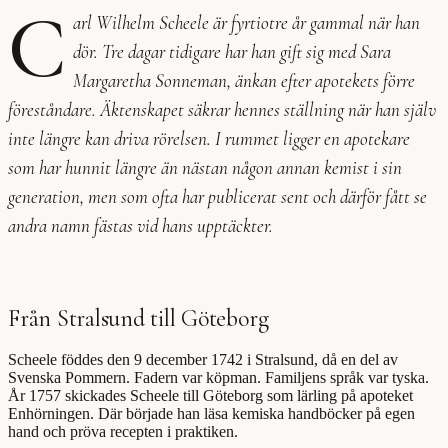
C
arl Wilhelm Scheele är fyrtiotre år gammal när han
dör. Tre dagar tidigare har han gift sig med Sara
Margaretha Sonneman, änkan efter apotekets förre
föreståndare. Äktenskapet säkrar hennes ställning när han själv
inte längre kan driva rörelsen. I rummet ligger en apotekare
som har hunnit längre än nästan någon annan kemist i sin
generation, men som ofta har publicerat sent och därför fått se
andra namn fästas vid hans upptäckter.
Från Stralsund till Göteborg
Scheele föddes den 9 december 1742 i Stralsund, då en del av
Svenska Pommern. Fadern var köpman. Familjens språk var tyska.
År 1757 skickades Scheele till Göteborg som lärling på apoteket
Enhörningen. Där började han läsa kemiska handböcker på egen
hand och pröva recepten i praktiken.