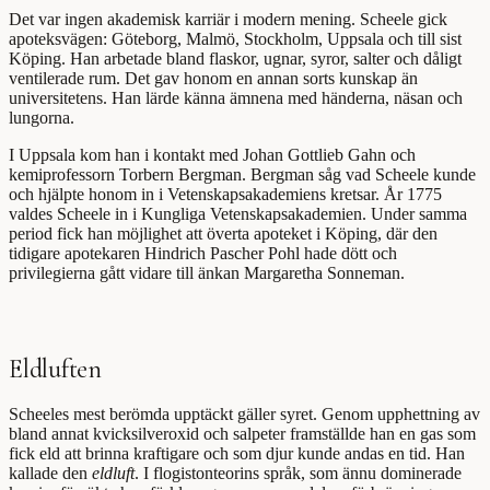
Det var ingen akademisk karriär i modern mening. Scheele gick
apoteksvägen: Göteborg, Malmö, Stockholm, Uppsala och till sist
Köping. Han arbetade bland flaskor, ugnar, syror, salter och dåligt
ventilerade rum. Det gav honom en annan sorts kunskap än
universitetens. Han lärde känna ämnena med händerna, näsan och
lungorna.
I Uppsala kom han i kontakt med Johan Gottlieb Gahn och
kemiprofessorn Torbern Bergman. Bergman såg vad Scheele kunde
och hjälpte honom in i Vetenskapsakademiens kretsar. År 1775
valdes Scheele in i Kungliga Vetenskapsakademien. Under samma
period fick han möjlighet att överta apoteket i Köping, där den
tidigare apotekaren Hindrich Pascher Pohl hade dött och
privilegierna gått vidare till änkan Margaretha Sonneman.
Eldluften
Scheeles mest berömda upptäckt gäller syret. Genom upphettning av
bland annat kvicksilveroxid och salpeter framställde han en gas som
fick eld att brinna kraftigare och som djur kunde andas en tid. Han
kallade den
eldluft
. I flogistonteorins språk, som ännu dominerade