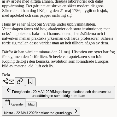
år av arbete med giftiga ämnen, dragiga laboratorier och dålig
uppvärmning. Det går inte att skriva en säker modern diagnos.
Säkert är att han dog i Köping den 21 maj 1786, nygift och sjuk,
med apoteket och sina papper omkring sig.
Hans liv säger något om Sverige under upplysningstiden.
Vetenskapen fanns vid hov, akademier och stora institutioner, men
också i apotekens bakrum, i hamnstäderna, i småstäderna och i
nätverken mellan praktiska yrkesmän och lärda professorer. Scheele
rörde sig mellan dessa världar utan att helt tillhöra någon av dem.
Därför är han värd att minnas den 21 maj. Historien om syret har fog
för sig, men den är för liten. Scheele var apotekaren som från
Köping deltog i den kemiska revolution som förändrade Europas
bild av materia, eld, luft och liv.
Dela
Föregående ·
20 MAJ 2026
Magdeburgs blodbad och den svenska
undsättningen som aldrig kom fram
Kalender
Idag
Nästa ·
22 MAJ 2026
Kristianstad grundläggs