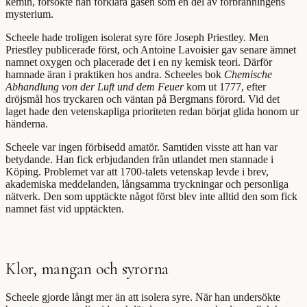
kemin, försökte han förklara gasen som en del av förbränningens
mysterium.
Scheele hade troligen isolerat syre före Joseph Priestley. Men
Priestley publicerade först, och Antoine Lavoisier gav senare ämnet
namnet oxygen och placerade det i en ny kemisk teori. Därför
hamnade äran i praktiken hos andra. Scheeles bok
Chemische
Abhandlung von der Luft und dem Feuer
kom ut 1777, efter
dröjsmål hos tryckaren och väntan på Bergmans förord. Vid det
laget hade den vetenskapliga prioriteten redan börjat glida honom ur
händerna.
Scheele var ingen förbisedd amatör. Samtiden visste att han var
betydande. Han fick erbjudanden från utlandet men stannade i
Köping. Problemet var att 1700-talets vetenskap levde i brev,
akademiska meddelanden, långsamma tryckningar och personliga
nätverk. Den som upptäckte något först blev inte alltid den som fick
namnet fäst vid upptäckten.
Klor, mangan och syrorna
Scheele gjorde långt mer än att isolera syre. När han undersökte