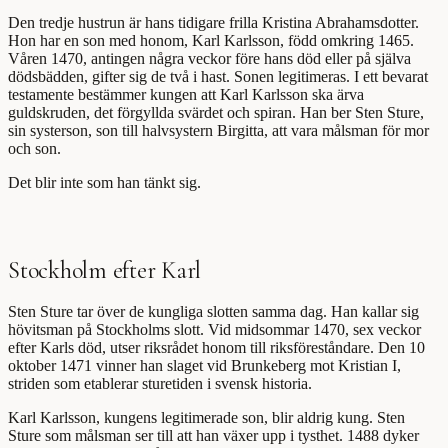
Den tredje hustrun är hans tidigare frilla Kristina Abrahamsdotter.
Hon har en son med honom, Karl Karlsson, född omkring 1465.
Våren 1470, antingen några veckor före hans död eller på själva
dödsbädden, gifter sig de två i hast. Sonen legitimeras. I ett bevarat
testamente bestämmer kungen att Karl Karlsson ska ärva
guldskruden, det förgyllda svärdet och spiran. Han ber Sten Sture,
sin systerson, son till halvsystern Birgitta, att vara målsman för mor
och son.
Det blir inte som han tänkt sig.
Stockholm efter Karl
Sten Sture tar över de kungliga slotten samma dag. Han kallar sig
hövitsman på Stockholms slott. Vid midsommar 1470, sex veckor
efter Karls död, utser riksrådet honom till riksföreståndare. Den 10
oktober 1471 vinner han slaget vid Brunkeberg mot Kristian I,
striden som etablerar sturetiden i svensk historia.
Karl Karlsson, kungens legitimerade son, blir aldrig kung. Sten
Sture som målsman ser till att han växer upp i tysthet. 1488 dyker