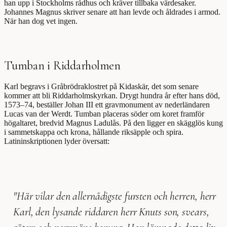
han upp i Stockholms rådhus och kräver tillbaka värdesaker.
Johannes Magnus skriver senare att han levde och åldrades i armod.
När han dog vet ingen.
Tumban i Riddarholmen
Karl begravs i Gråbrödraklostret på Kidaskär, det som senare
kommer att bli Riddarholmskyrkan. Drygt hundra år efter hans död,
1573–74, beställer Johan III ett gravmonument av nederländaren
Lucas van der Werdt. Tumban placeras söder om koret framför
högaltaret, bredvid Magnus Ladulås. På den ligger en skägglös kung
i sammetskappa och krona, hållande riksäpple och spira.
Latininskriptionen lyder översatt:
"Här vilar den allernådigste fursten och herren, herr
Karl, den lysande riddaren herr Knuts son, svears,