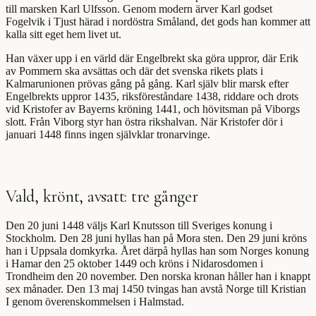
till marsken Karl Ulfsson. Genom modern ärver Karl godset
Fogelvik i Tjust härad i nordöstra Småland, det gods han kommer att
kalla sitt eget hem livet ut.
Han växer upp i en värld där Engelbrekt ska göra uppror, där Erik
av Pommern ska avsättas och där det svenska rikets plats i
Kalmarunionen prövas gång på gång. Karl själv blir marsk efter
Engelbrekts uppror 1435, riksföreståndare 1438, riddare och drots
vid Kristofer av Bayerns kröning 1441, och hövitsman på Viborgs
slott. Från Viborg styr han östra rikshalvan. När Kristofer dör i
januari 1448 finns ingen självklar tronarvinge.
Vald, krönt, avsatt: tre gånger
Den 20 juni 1448 väljs Karl Knutsson till Sveriges konung i
Stockholm. Den 28 juni hyllas han på Mora sten. Den 29 juni kröns
han i Uppsala domkyrka. Året därpå hyllas han som Norges konung
i Hamar den 25 oktober 1449 och kröns i Nidarosdomen i
Trondheim den 20 november. Den norska kronan håller han i knappt
sex månader. Den 13 maj 1450 tvingas han avstå Norge till Kristian
I genom överenskommelsen i Halmstad.