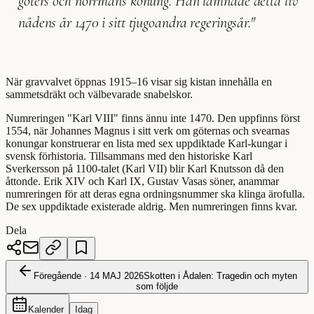
göters och norrmäns konung. Han lämnade detta liv
nådens år 1470 i sitt tjugoandra regeringsår."
När gravvalvet öppnas 1915–16 visar sig kistan innehålla en
sammetsdräkt och välbevarade snabelskor.
Numreringen "Karl VIII" finns ännu inte 1470. Den uppfinns först
1554, när Johannes Magnus i sitt verk om göternas och svearnas
konungar konstruerar en lista med sex uppdiktade Karl-kungar i
svensk förhistoria. Tillsammans med den historiske Karl
Sverkersson på 1100-talet (Karl VII) blir Karl Knutsson då den
åttonde. Erik XIV och Karl IX, Gustav Vasas söner, anammar
numreringen för att deras egna ordningsnummer ska klinga ärofulla.
De sex uppdiktade existerade aldrig. Men numreringen finns kvar.
Dela
Föregående ·
14 MAJ 2026
Skotten i Ådalen: Tragedin och myten
som följde
Kalender
Idag