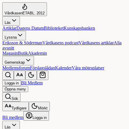
Vårdkasen
ETABL. 2012
Läs
Artiklar
Dagens Datum
Biblioteket
Kunskapsbanken
Lyssna
Eriksson & Söderman
Vårdkasens podcast
Vårdkasens artiklar
Alla
avsnitt
Magasin
Butik
Akademin
Gemenskap
Medlemsforum
Förslagslådan
Kalender
Våra mötesplatser
Bli Medlem
Logga in
Öppna
meny
Sök
Tydligare
Mörkt
Bli medlem
Logga in
Läs