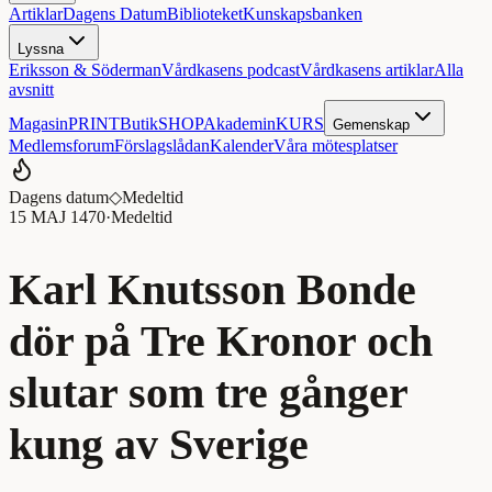
Artiklar
Dagens Datum
Biblioteket
Kunskapsbanken
Lyssna
Eriksson & Söderman
Vårdkasens podcast
Vårdkasens artiklar
Alla
avsnitt
Magasin
PRINT
Butik
SHOP
Akademin
KURS
Gemenskap
Medlemsforum
Förslagslådan
Kalender
Våra mötesplatser
Dagens datum
◇
Medeltid
15 MAJ 1470
·
Medeltid
Karl Knutsson Bonde
dör på Tre Kronor och
slutar som tre gånger
kung av Sverige