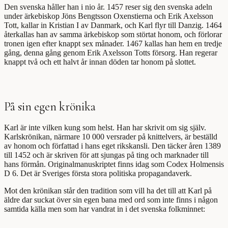
Den svenska håller han i nio år. 1457 reser sig den svenska adeln
under ärkebiskop Jöns Bengtsson Oxenstierna och Erik Axelsson
Tott, kallar in Kristian I av Danmark, och Karl flyr till Danzig. 1464
återkallas han av samma ärkebiskop som störtat honom, och förlorar
tronen igen efter knappt sex månader. 1467 kallas han hem en tredje
gång, denna gång genom Erik Axelsson Totts försorg. Han regerar
knappt två och ett halvt år innan döden tar honom på slottet.
På sin egen krönika
Karl är inte vilken kung som helst. Han har skrivit om sig själv.
Karlskrönikan, närmare 10 000 versrader på knittelvers, är beställd
av honom och författad i hans eget rikskansli. Den täcker åren 1389
till 1452 och är skriven för att sjungas på ting och marknader till
hans förmån. Originalmanuskriptet finns idag som Codex Holmensis
D 6. Det är Sveriges första stora politiska propagandaverk.
Mot den krönikan står den tradition som vill ha det till att Karl på
äldre dar suckat över sin egen bana med ord som inte finns i någon
samtida källa men som har vandrat in i det svenska folkminnet: