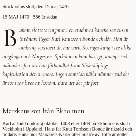
Stockholms slott, den 15 maj 1470
15 MAJ 1470
· 556 år sedan
B
akom slottets ringmur i en stad med kanske sex tusen
invånare ligger Karl Knutsson Bonde och dör. Han är
omkring sextioett år, har varit Sveriges kung i tre olika
omgångar och Norges en. Sjukdomen kom hastigt, knappt två
månader efter att han förhandlat fram Söderköpings
kapitulation den 21 mars. Ingen samtida källa nämner vad det
är som tar livet av honom. Bara att det går fort.
Marskens son från Ekholmen
Karl är född omkring oktober 1408 eller 1409 på Ekholmens slott i
Veckholm i Uppland. Hans far Knut Tordsson Bonde är riksråd och
riddare. Hans mor Margareta Karlsdotter Sparre av Tofta är dotter