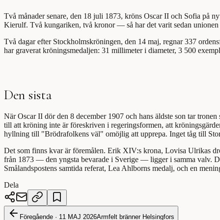
Två månader senare, den 18 juli 1873, kröns Oscar II och Sofia på n
Kierulf. Två kungariken, två kronor — så har det varit sedan unionen
Två dagar efter Stockholmskröningen, den 14 maj, regnar 337 ordensf
har graverat kröningsmedaljen: 31 millimeter i diameter, 3 500 exempl
Den sista
När Oscar II dör den 8 december 1907 och hans äldste son tar tronen 
till att kröning inte är föreskriven i regeringsformen, att kröningsgärd
hyllning till "Brödrafolkens väl" omöjlig att upprepa. Inget tåg till 
Det som finns kvar är föremålen. Erik XIV:s krona, Lovisa Ulrikas dr
från 1873 — den yngsta bevarade i Sverige — ligger i samma valv. Dro
Smålandspostens samtida referat, Lea Ahlborns medalj, och en menin
Dela
Föregående ·
11 MAJ 2026
Armfelt bränner Helsingfors