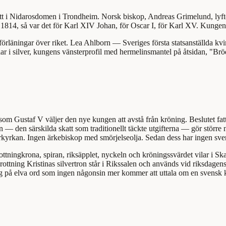
ytt i Nidarosdomen i Trondheim. Norsk biskop, Andreas Grimelund, lyft
 1814, så var det för Karl XIV Johan, för Oscar I, för Karl XV. Kungen
örläningar över riket. Lea Ahlborn — Sveriges första statsanställda 
ar i silver, kungens vänsterprofil med hermelinsmantel på åtsidan, "Brö
som Gustaf V väljer den nye kungen att avstå från kröning. Beslutet fa
en — den särskilda skatt som traditionellt täckte utgifterna — gör större
Storkyrkan. Ingen ärkebiskop med smörjelseolja. Sedan dess har ingen sve
ottningkrona, spiran, riksäpplet, nyckeln och kröningssvärdet vilar i 
ttning Kristinas silvertron står i Rikssalen och används vid riksdagen
g på elva ord som ingen någonsin mer kommer att uttala om en svensk 