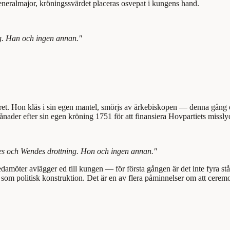
eneralmajor, kröningssvärdet placeras osvepat i kungens hand.
g. Han och ingen annan."
 altaret. Hon kläs i sin egen mantel, smörjs av ärkebiskopen — denna g
nader efter sin egen kröning 1751 för att finansiera Hovpartiets missly
tes och Wendes drottning. Hon och ingen annan."
amöter avlägger ed till kungen — för första gången är det inte fyra s
 som politisk konstruktion. Det är en av flera påminnelser om att cerem