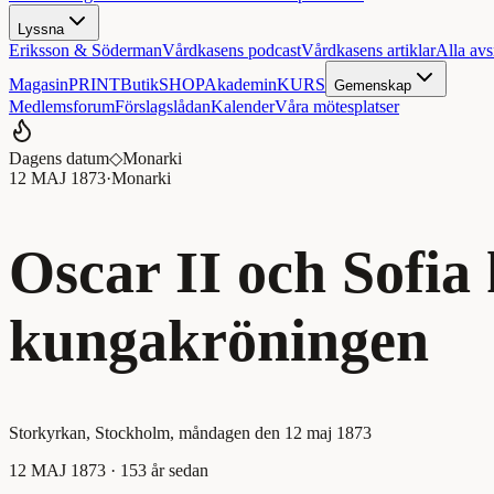
Lyssna
Eriksson & Söderman
Vårdkasens podcast
Vårdkasens artiklar
Alla avs
Magasin
PRINT
Butik
SHOP
Akademin
KURS
Gemenskap
Medlemsforum
Förslagslådan
Kalender
Våra mötesplatser
Dagens datum
◇
Monarki
12 MAJ 1873
·
Monarki
Oscar II och Sofia
kungakröningen
Storkyrkan, Stockholm, måndagen den 12 maj 1873
12 MAJ 1873
· 153 år sedan