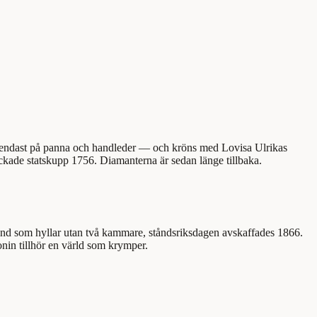
ång endast på panna och handleder — och kröns med Lovisa Ulrikas
ckade statskupp 1756. Diamanterna är sedan länge tillbaka.
tånd som hyllar utan två kammare, ståndsriksdagen avskaffades 1866.
onin tillhör en värld som krymper.