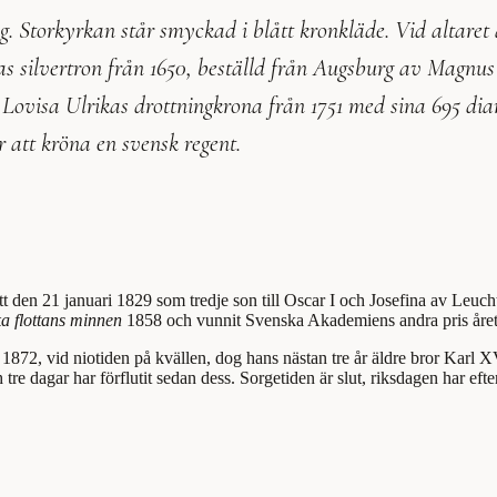
g. Storkyrkan står smyckad i blått kronkläde. Vid altaret
inas silvertron från 1650, beställd från Augsburg av Magnus
ovisa Ulrikas drottningkrona från 1751 med sina 695 diama
r att kröna en svensk regent.
 den 21 januari 1829 som tredje son till Oscar I och Josefina av Leucht
a flottans minnen
1858 och vunnit Svenska Akademiens andra pris året
1872, vid niotiden på kvällen, dog hans nästan tre år äldre bror Karl 
e dagar har förflutit sedan dess. Sorgetiden är slut, riksdagen har efter 