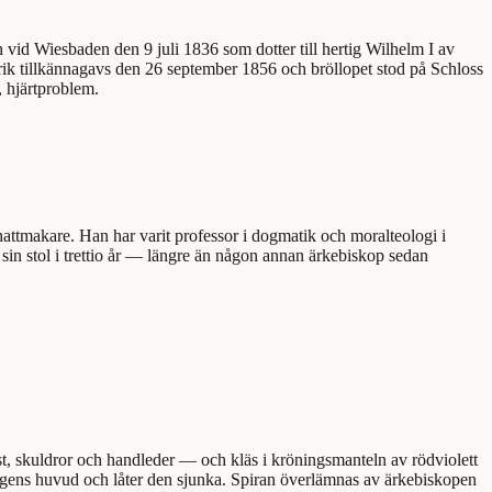
 vid Wiesbaden den 9 juli 1836 som dotter till hertig Wilhelm I av
k tillkännagavs den 26 september 1856 och bröllopet stod på Schloss
 hjärtproblem.
ttmakare. Han har varit professor i dogmatik och moralteologi i
in stol i trettio år — längre än någon annan ärkebiskop sedan
st, skuldror och handleder — och kläs i kröningsmanteln av rödviolett
ngens huvud och låter den sjunka. Spiran överlämnas av ärkebiskopen