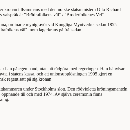
er kronan tillsammans med den norske statsministern Otto Richard
s valspråk är "Brödrafolkens väl" / "Broderfolkenes Vel".
kvinna, ordinarie myntgravör vid Kungliga Myntverket sedan 1855 —
drafolkens väl" inom lagerkrans på frånsidan.
ttar han på egen hand, utan att rådgöra med regeringen. Han hänvisar
 nytta i statens kassa, och att unionsupplösningen 1905 gjort en
nsk regent satt på sig kronan.
Skattkammaren under Stockholms slott. Den rödvioletta kröningsmanteln
s öppnande till och med 1974. Av själva ceremonin finns
kung.