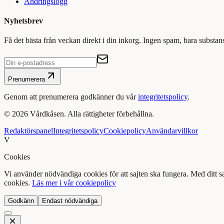
Ändringslogg
Nyhetsbrev
Få det bästa från veckan direkt i din inkorg. Ingen spam, bara substan
Prenumerera
Genom att prenumerera godkänner du vår
integritetspolicy
.
©
2026
Vårdkåsen. Alla rättigheter förbehållna.
Redaktörspanel
Integritetspolicy
Cookiepolicy
Användarvillkor
V
Cookies
Vi använder nödvändiga cookies för att sajten ska fungera. Med ditt 
cookies.
Läs mer i vår cookiepolicy
Godkänn
Endast nödvändiga