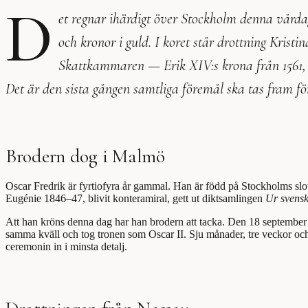
D
et regnar ihärdigt över Stockholm denna vårda
och kronor i guld. I koret står drottning Krist
Skattkammaren — Erik XIV:s krona från 1561, L
Det är den sista gången samtliga föremål ska tas fram fö
Brodern dog i Malmö
Oscar Fredrik är fyrtiofyra år gammal. Han är född på Stockholms slott
Eugénie 1846–47, blivit konteramiral, gett ut diktsamlingen
Ur svensk
Att han kröns denna dag har han brodern att tacka. Den 18 september 
samma kväll och tog tronen som Oscar II. Sju månader, tre veckor och tr
ceremonin in i minsta detalj.