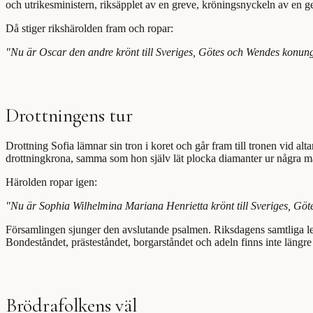
och utrikesministern, riksäpplet av en greve, kröningsnyckeln av en g
Då stiger rikshärolden fram och ropar:
"Nu är Oscar den andre krönt till Sveriges, Götes och Wendes konun
Drottningens tur
Drottning Sofia lämnar sin tron i koret och går fram till tronen vid
drottningkrona, samma som hon själv lät plocka diamanter ur några må
Härolden ropar igen:
"Nu är Sophia Wilhelmina Mariana Henrietta krönt till Sveriges, Gö
Församlingen sjunger den avslutande psalmen. Riksdagens samtliga led
Bondeståndet, prästeståndet, borgarståndet och adeln finns inte längre
Brödrafolkens väl