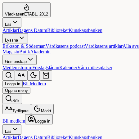
Vårdkasen
ETABL. 2012
Läs
Artiklar
Dagens Datum
Biblioteket
Kunskapsbanken
Lyssna
Eriksson & Söderman
Vårdkasens podcast
Vårdkasens artiklar
Alla avs
Magasin
Butik
Akademin
Gemenskap
Medlemsforum
Förslagslådan
Kalender
Våra mötesplatser
Bli Medlem
Logga in
Öppna
meny
Sök
Tydligare
Mörkt
Bli medlem
Logga in
Läs
Artiklar
Dagens Datum
Biblioteket
Kunskapsbanken