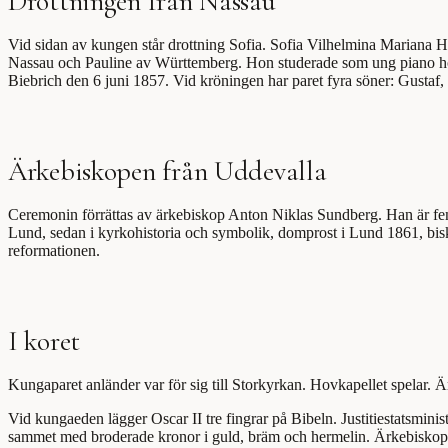
Drottningen från Nassau
Vid sidan av kungen står drottning Sofia. Sofia Vilhelmina Mariana He
Nassau och Pauline av Württemberg. Hon studerade som ung piano hos
Biebrich den 6 juni 1857. Vid kröningen har paret fyra söner: Gustaf
Ärkebiskopen från Uddevalla
Ceremonin förrättas av ärkebiskop Anton Niklas Sundberg. Han är femt
Lund, sedan i kyrkohistoria och symbolik, domprost i Lund 1861, bisk
reformationen.
I koret
Kungaparet anländer var för sig till Storkyrkan. Hovkapellet spelar. 
Vid kungaeden lägger Oscar II tre fingrar på Bibeln. Justitiestatsmin
sammet med broderade kronor i guld, bräm och hermelin. Ärkebiskopen