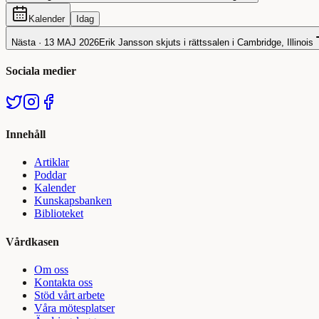
Kalender
Idag
Nästa ·
13 MAJ 2026
Erik Jansson skjuts i rättssalen i Cambridge, Illinois
Sociala medier
Innehåll
Artiklar
Poddar
Kalender
Kunskapsbanken
Biblioteket
Vårdkasen
Om oss
Kontakta oss
Stöd vårt arbete
Våra mötesplatser