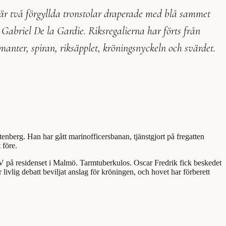
 är två förgyllda tronstolar draperade med blå sammet
 Gabriel De la Gardie. Riksregalierna har förts från
nter, spiran, riksäpplet, kröningsnyckeln och svärdet.
enberg. Han har gått marinofficersbanan, tjänstgjort på fregatten
 före.
XV på residenset i Malmö. Tarmtuberkulos. Oscar Fredrik fick beskedet
livlig debatt beviljat anslag för kröningen, och hovet har förberett