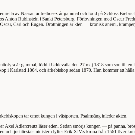
nrietta av Nassau är trettiosex år gammal och född på Schloss Biebrich
 Anton Rubinstein i Sankt Petersburg. Förlovningen med Oscar Fredri
, Oscar, Carl och Eugen. Drottningen är klen — kronisk anemi, kramper,
iofyra år gammal, född i Uddevalla den 27 maj 1818 som son till en ha
op i Karlstad 1864, och ärkebiskop sedan 1870. Han kommer att hålla s
Ärkebiskopen tar emot kungen i västporten. Psalmsång inleder akten.
ister Axel Adlercreutz läser eden. Sedan smörjs kungen — på panna, brö
 och justitiestatsministern lyfter Erik XIV:s krona från 1561 över ku