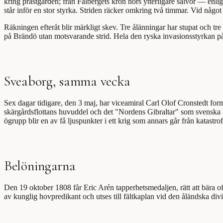
kring prästgården; från Fälbergets krön hörs ytterligare salvor — enli
står inför en stor styrka. Striden räcker omkring två timmar. Vid något ti
Räkningen efteråt blir märkligt skev. Tre ålänningar har stupat och tre
på Brändö utan motsvarande strid. Hela den ryska invasionsstyrkan på
Sveaborg, samma vecka
Sex dagar tidigare, den 3 maj, har viceamiral Carl Olof Cronstedt fo
skärgårdsflottans huvuddel och det "Nordens Gibraltar" som svenska 
ögrupp blir en av få ljuspunkter i ett krig som annars går från katastrof t
Belöningarna
Den 19 oktober 1808 får Eric Arén tapperhetsmedaljen, rätt att bära o
av kunglig hovpredikant och utses till fältkaplan vid den åländska d