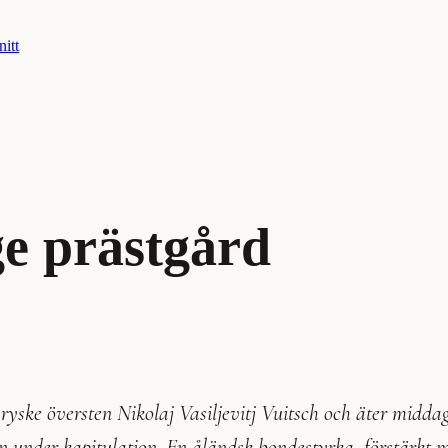
nitt
ge prästgård
n ryske översten Nikolaj Vasiljevitj Vuitsch och äter midd
under kapitulation. En åländsk bondestyrka, förstärkt med