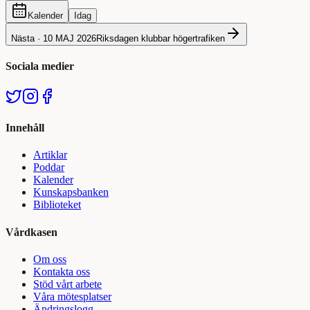
Kalender
Idag
Nästa ·
10 MAJ 2026
Riksdagen klubbar högertrafiken
Sociala medier
Innehåll
Artiklar
Poddar
Kalender
Kunskapsbanken
Biblioteket
Vårdkasen
Om oss
Kontakta oss
Stöd vårt arbete
Våra mötesplatser
Ändringslogg