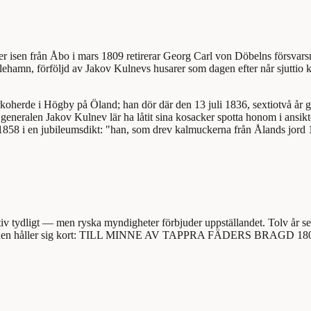
över isen från Åbo i mars 1809 retirerar Georg Carl von Döbelns försvar
sslehamn, förföljd av Jakov Kulnevs husarer som dagen efter når sjutti
koherde i Högby på Öland; han dör där den 13 juli 1836, sextiotvå år 
 — generalen Jakov Kulnev lär ha låtit sina kosacker spotta honom i ans
1858 i en jubileumsdikt: "han, som drev kalmuckerna från Ålands jord 
ydligt — men ryska myndigheter förbjuder uppställandet. Tolv år senare
iptionen håller sig kort: TILL MINNE AV TAPPRA FÄDERS BRAGD 1808. 