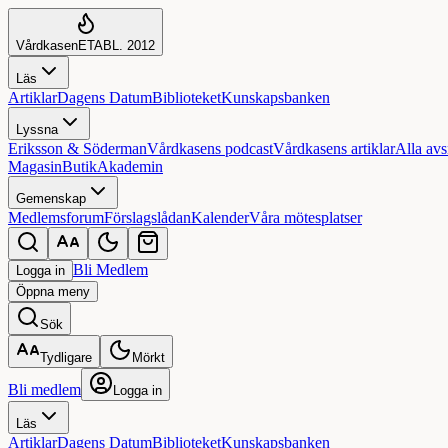
Vårdkasen
ETABL. 2012
Läs
Artiklar
Dagens Datum
Biblioteket
Kunskapsbanken
Lyssna
Eriksson & Söderman
Vårdkasens podcast
Vårdkasens artiklar
Alla avs
Magasin
Butik
Akademin
Gemenskap
Medlemsforum
Förslagslådan
Kalender
Våra mötesplatser
Bli Medlem
Logga in
Öppna
meny
Sök
Tydligare
Mörkt
Bli medlem
Logga in
Läs
Artiklar
Dagens Datum
Biblioteket
Kunskapsbanken