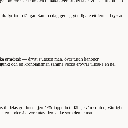
enom rörelser fram och tillbaka över krönet låter Vuitsch tro att han
drafyrtionio fångar. Samma dag ger sig ytterligare ett femtital ryssar
yska arméstab — drygt sjutusen man, över tusen kanoner,
adjunkt och en kronolänsman samma vecka erövrar tillbaka en hel
tilldelas guldmedaljen "För tapperhet i fält", svärdsorden, värdighet
 och en undersåte vore utav den tanke som denne man."