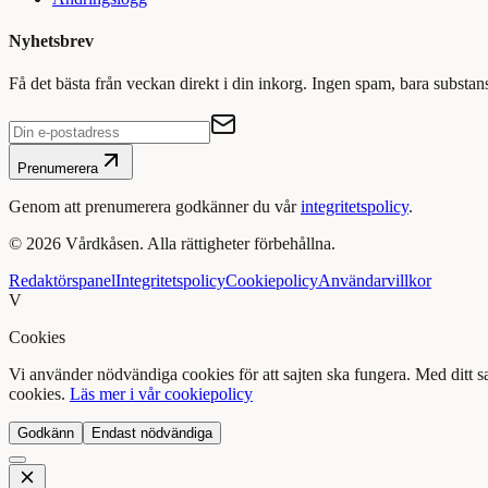
Nyhetsbrev
Få det bästa från veckan direkt i din inkorg. Ingen spam, bara substan
Prenumerera
Genom att prenumerera godkänner du vår
integritetspolicy
.
©
2026
Vårdkåsen. Alla rättigheter förbehållna.
Redaktörspanel
Integritetspolicy
Cookiepolicy
Användarvillkor
V
Cookies
Vi använder nödvändiga cookies för att sajten ska fungera. Med ditt 
cookies.
Läs mer i vår cookiepolicy
Godkänn
Endast nödvändiga