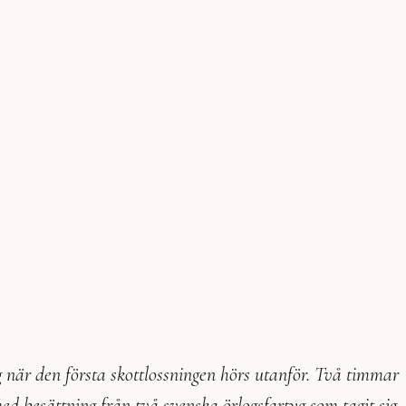
ag när den första skottlossningen hörs utanför. Två timmar
 besättning från två svenska örlogsfartyg som tagit sig