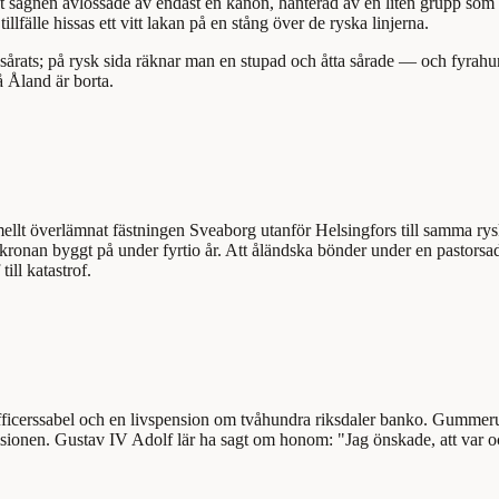
gt sägnen avlossade av endast en kanon, hanterad av en liten grupp som g
llfälle hissas ett vitt lakan på en stång över de ryska linjerna.
 sårats; på rysk sida räknar man en stupad och åtta sårade — och fyrahun
 Åland är borta.
rmellt överlämnat fästningen Sveaborg utanför Helsingfors till samma r
kronan byggt på under fyrtio år. Att åländska bönder under en pastors
ill katastrof.
fficerssabel och en livspension om tvåhundra riksdaler banko. Gummerus 
ivisionen. Gustav IV Adolf lär ha sagt om honom: "Jag önskade, att var