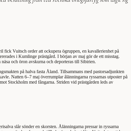
il fick Vuitsch order att ockupera ögruppen, en kavallerienhet på
erades i Kumlinge prästgård. I början av maj gör de ett misstag.
å näsa och öron avskurna och deporteras till Sibirien.
ingsmakten på halva fasta Åland. Tillsammans med pastorsadjunkten
avle. Natten 6–7 maj överrumplar ålänningarna ryssarnas utposter på
mot Stockholm med fångarna. Striden vid prästgården leds av
lerisalva slår sönder en skorsten. Ålänningarna pressar in ryssarna