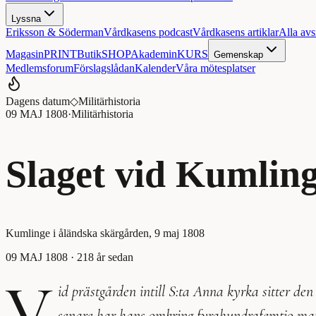
Lyssna
Eriksson & Söderman
Vårdkasens podcast
Vårdkasens artiklar
Alla avs
Magasin
PRINT
Butik
SHOP
Akademin
KURS
Gemenskap
Medlemsforum
Förslagslådan
Kalender
Våra mötesplatser
Dagens datum
◇
Militärhistoria
09 MAJ 1808
·
Militärhistoria
Slaget vid Kumlin
Kumlinge i åländska skärgården, 9 maj 1808
09 MAJ 1808
· 218 år sedan
V
id prästgården intill S:ta Anna kyrka sitter de
senare har hans omkring fyrahundrafemtio man 