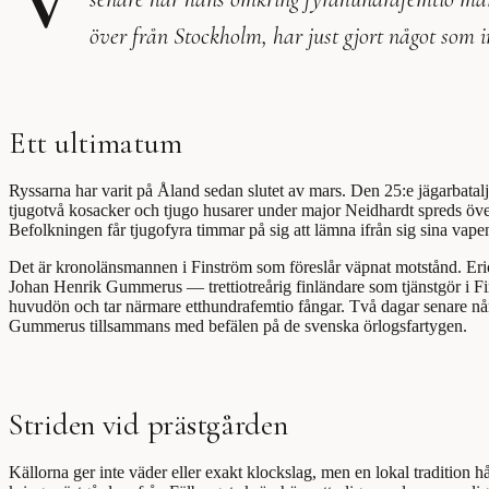
över från Stockholm, har just gjort något som int
Ett ultimatum
Ryssarna har varit på Åland sedan slutet av mars. Den 25:e jägarbatal
tjugotvå kosacker och tjugo husarer under major Neidhardt spreds öve
Befolkningen får tjugofyra timmar på sig att lämna ifrån sig sina vapen
Det är kronolänsmannen i Finström som föreslår väpnat motstånd. Er
Johan Henrik Gummerus — trettiotreårig finländare som tjänstgör i F
huvudön och tar närmare etthundrafemtio fångar. Två dagar senare n
Gummerus tillsammans med befälen på de svenska örlogsfartygen.
Striden vid prästgården
Källorna ger inte väder eller exakt klockslag, men en lokal tradition hå