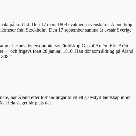
smakt på kort tid. Den 17 mars 1809 evakuerar svenskarna Åland tidigt
o kilometer från Stockholm. Den 17 september samma år avstår Sverige
gammal. Hans dottersondotterson är biskop Gustaf Aulén. Eric Arén
iktet — och frigavs först 28 januari 1810. Han dör som åldring på Åland
1808."
, när Åland efter förhandlingar blivit ett självstyrt landskap inom
Hela slaget får plats där.