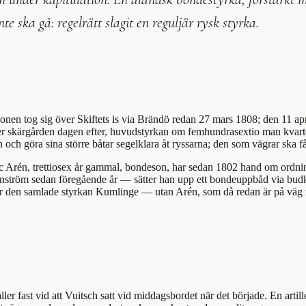
e ska gå: regelrätt slagit en reguljär rysk styrka.
jonen tog sig över Skiftets is via Brändö redan 27 mars 1808; den 11 apr
r skärgården dagen efter, huvudstyrkan om femhundrasextio man kvarter
 och göra sina större båtar segelklara åt ryssarna; den som vägrar ska f
ic Arén, trettiosex år gammal, bondeson, har sedan 1802 hand om ordn
inström sedan föregående år — sätter han upp ett bondeuppbåd via budk
år den samlade styrkan Kumlinge — utan Arén, som då redan är på väg 
ller fast vid att Vuitsch satt vid middagsbordet när det började. En artil