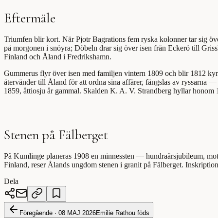
Eftermäle
Triumfen blir kort. När Pjotr Bagrations fem ryska kolonner tar sig 
på morgonen i snöyra; Döbeln drar sig över isen från Eckerö till Gri
Finland och Åland i Fredrikshamn.
Gummerus flyr över isen med familjen vintern 1809 och blir 1812 kyr
återvänder till Åland för att ordna sina affärer, fängslas av ryssarna
1859, åttiosju år gammal. Skalden K. A. V. Strandberg hyllar honom 
Stenen på Fälberget
På Kumlinge planeras 1908 en minnessten — hundraårsjubileum, motiv t
Finland, reser Ålands ungdom stenen i granit på Fälberget. Inskr
Dela
Föregående ·
08 MAJ 2026
Emilie Rathou föds