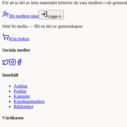
För att ta del av hela materialet behöver du vara medlem i vår gemens
Bli medlem idag
Logga in
Stöd fri media — Bli en del av gemenskapen
Köp boken
Sociala medier
Innehåll
Artiklar
Poddar
Kalender
Kunskapsbanken
Biblioteket
Vårdkasen