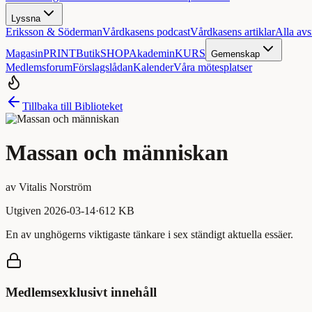
Lyssna
Eriksson & Söderman
Vårdkasens podcast
Vårdkasens artiklar
Alla avs
Magasin
PRINT
Butik
SHOP
Akademin
KURS
Gemenskap
Medlemsforum
Förslagslådan
Kalender
Våra mötesplatser
Tillbaka till Biblioteket
Massan och människan
av
Vitalis Norström
Utgiven
2026-03-14
·
612 KB
En av unghögerns viktigaste tänkare i sex ständigt aktuella essäer.
Medlemsexklusivt innehåll