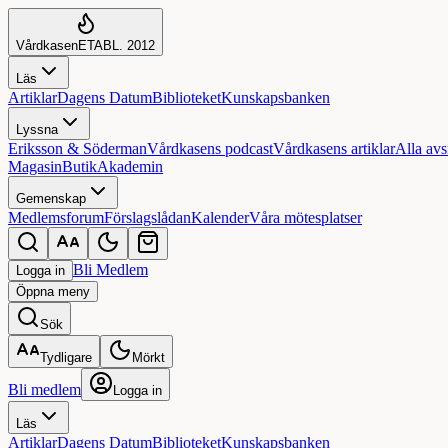
Vårdkasen
ETABL. 2012
Läs
Artiklar
Dagens Datum
Biblioteket
Kunskapsbanken
Lyssna
Eriksson & Söderman
Vårdkasens podcast
Vårdkasens artiklar
Alla avs
Magasin
Butik
Akademin
Gemenskap
Medlemsforum
Förslagslådan
Kalender
Våra mötesplatser
Bli Medlem
Logga in
Öppna
meny
Sök
Tydligare
Mörkt
Bli medlem
Logga in
Läs
Artiklar
Dagens Datum
Biblioteket
Kunskapsbanken