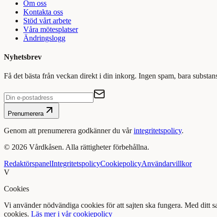
Om oss
Kontakta oss
Stöd vårt arbete
Våra mötesplatser
Ändringslogg
Nyhetsbrev
Få det bästa från veckan direkt i din inkorg. Ingen spam, bara substan
Prenumerera
Genom att prenumerera godkänner du vår
integritetspolicy
.
©
2026
Vårdkåsen. Alla rättigheter förbehållna.
Redaktörspanel
Integritetspolicy
Cookiepolicy
Användarvillkor
V
Cookies
Vi använder nödvändiga cookies för att sajten ska fungera. Med ditt 
cookies.
Läs mer i vår cookiepolicy