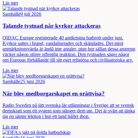
Läs mer
Samhälle
9 juli 2026
Talande tystnad när kyrkor attackeras
OIDAC Europe registrerade 40 antikristna hatbrott under juni.
Kyrkor sattes i brand, vandaliserades och skändades. Det mest
anmärkningsvärda är ändå inte antalet, utan hur sällan dessa angrepp
väcker någon större offentlig reaktion. Den tystnaden säger något
om Europas förhållande till sitt eget religiösa och civilisatoriska arv.
Läs mer
Samhälle
25 juni 2026
När blev medborgarskapet en orättvisa?
Radio Sweden på lätt svenska lär utlänningar i Sverige att se svensk
demokrati som ett system som stänger dem ute. Det är svårt att tänka
sig en sämre lektion i hur ett land håller ihop.
Läs mer
Samhälle
16 juni 2026