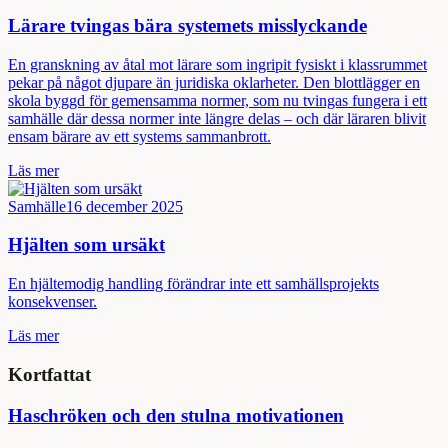
Lärare tvingas bära systemets misslyckande
En granskning av åtal mot lärare som ingripit fysiskt i klassrummet
pekar på något djupare än juridiska oklarheter. Den blottlägger en
skola byggd för gemensamma normer, som nu tvingas fungera i ett
samhälle där dessa normer inte längre delas – och där läraren blivit
ensam bärare av ett systems sammanbrott.
Läs mer
Samhälle
16 december 2025
Hjälten som ursäkt
En hjältemodig handling förändrar inte ett samhällsprojekts
konsekvenser.
Läs mer
Kortfattat
Haschröken och den stulna motivationen