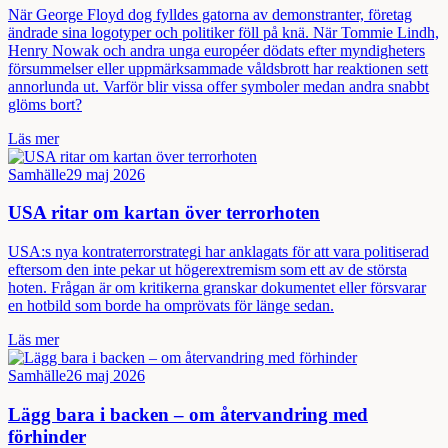
När George Floyd dog fylldes gatorna av demonstranter, företag
ändrade sina logotyper och politiker föll på knä. När Tommie Lindh,
Henry Nowak och andra unga européer dödats efter myndigheters
försummelser eller uppmärksammade våldsbrott har reaktionen sett
annorlunda ut. Varför blir vissa offer symboler medan andra snabbt
glöms bort?
Läs mer
Samhälle
29 maj 2026
USA ritar om kartan över terrorhoten
USA:s nya kontraterrorstrategi har anklagats för att vara politiserad
eftersom den inte pekar ut högerextremism som ett av de största
hoten. Frågan är om kritikerna granskar dokumentet eller försvarar
en hotbild som borde ha omprövats för länge sedan.
Läs mer
Samhälle
26 maj 2026
Lägg bara i backen – om återvandring med
förhinder