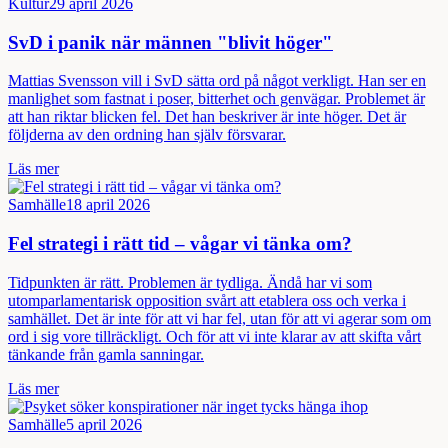
Kultur
29 april 2026
SvD i panik när männen "blivit höger"
Mattias Svensson vill i SvD sätta ord på något verkligt. Han ser en
manlighet som fastnat i poser, bitterhet och genvägar. Problemet är
att han riktar blicken fel. Det han beskriver är inte höger. Det är
följderna av den ordning han själv försvarar.
Läs mer
Samhälle
18 april 2026
Fel strategi i rätt tid – vågar vi tänka om?
Tidpunkten är rätt. Problemen är tydliga. Ändå har vi som
utomparlamentarisk opposition svårt att etablera oss och verka i
samhället. Det är inte för att vi har fel, utan för att vi agerar som om
ord i sig vore tillräckligt. Och för att vi inte klarar av att skifta vårt
tänkande från gamla sanningar.
Läs mer
Samhälle
5 april 2026