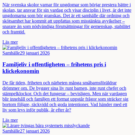
När svenska skolor varnar för ungdomar som börjar prestera bättre i
skolan, tar ansvar för sin vardag och visar disciplin i livet, är det inte
ungdomarna som bör granskas. Det är ett samhälle där ordning och
skötsamhet har kommit att uppfattas som misstänkta avvikelser –
snarare än som nödvändiga förutsättningar för gemenskap, stabilitet
och framtid.
Läs mer
Samhälle
29 januari 2026
Familjeliv i offentligheten – frihetens pris i
klickekonomin
De får tiden, friheten och närheten många småbarnsföräldrar
drömmer om. De bygger sina liv runt barnen, inte runt chefer och
stämpelklockor. Och det fungerar – bevisligen. Men när vardagen
blir innehåll och familjen ett format uppstår frågor som sträcker sig
bortom följare, räckvidd och goda intentioner. Vad händer med ett
liv som levs inför publik, år efter år?
Läs mer
Samhälle
27 januari 2026