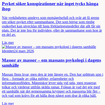
Psyket söker konspirationer när inget tycks hänga
ihop
När verkligheten upplevs som motsägelsefull och svår att få grepp
om söker psyket efter sammanhang. Det som börjar som rimlig
osäkerhet kan utvecklas till fasta förklaringsmodeller där allt får sin
plats. Det är inte bra för individen, eller de sammanhang som hon är
en del av.
Läs mer
Identitet
24 mars 2026
Massor av massor – om massans psykologi i dagens
samhälle
Massan finns kvar, men den är inte längre en. Den har splittrats upp i
flera – formade av olika miljöer, erfarenheter och
informationsflöden. Människor lever sida vid sida, men reagerar,
tolkar och värderar utifrån skilda ramar. Frågan är vad det gör med
ett samhälle när det gemensamma krymper och massorna blir fler –
och vad som krävs för att hålla ihop något som drar åt olika håll.
Läs mer