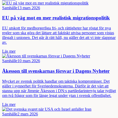
Samhälle
13 mars 2026
EU på väg mot en mer realistisk migrationspolitik
EU utskott för medborgerliga fri- och rättigheter har röstat för nya
regler som ska göra det lättare att faktiskt utvisa personer som vistas
illegalt i unionen. Det går åt rätt håll, nu gäller det att vi inte slappnar
av.
Läs mer
Samhälle
10 mars 2026
Åkesson till svenskarnas försvar i Dagens Nyheter
Mycket av svensk politik handlar om taktiska kompromisser. Det
gäller i synnerhet för Sverigedemokraterna. Därför är det värt att
stanna upp när Jimmie Åkesson i DN:s partiledarintervju talar tydligt
om två frågor som för länge legat under ytan i svensk offentlighet.
Läs mer
Samhälle
2 mars 2026