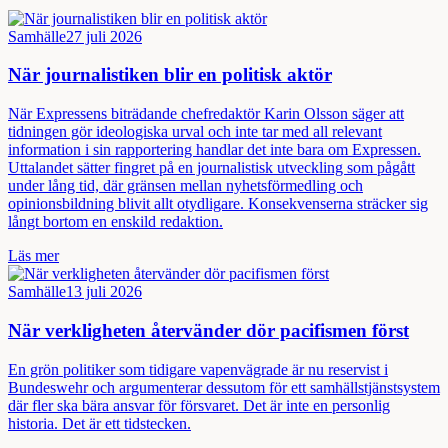
Samhälle
27 juli 2026
När journalistiken blir en politisk aktör
När Expressens biträdande chefredaktör Karin Olsson säger att
tidningen gör ideologiska urval och inte tar med all relevant
information i sin rapportering handlar det inte bara om Expressen.
Uttalandet sätter fingret på en journalistisk utveckling som pågått
under lång tid, där gränsen mellan nyhetsförmedling och
opinionsbildning blivit allt otydligare. Konsekvenserna sträcker sig
långt bortom en enskild redaktion.
Läs mer
Samhälle
13 juli 2026
När verkligheten återvänder dör pacifismen först
En grön politiker som tidigare vapenvägrade är nu reservist i
Bundeswehr och argumenterar dessutom för ett samhällstjänstsystem
där fler ska bära ansvar för försvaret. Det är inte en personlig
historia. Det är ett tidstecken.