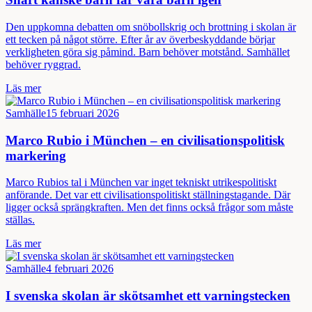
Den uppkomna debatten om snöbollskrig och brottning i skolan är
ett tecken på något större. Efter år av överbeskyddande börjar
verkligheten göra sig påmind. Barn behöver motstånd. Samhället
behöver ryggrad.
Läs mer
Samhälle
15 februari 2026
Marco Rubio i München – en civilisationspolitisk
markering
Marco Rubios tal i München var inget tekniskt utrikespolitiskt
anförande. Det var ett civilisationspolitiskt ställningstagande. Där
ligger också sprängkraften. Men det finns också frågor som måste
ställas.
Läs mer
Samhälle
4 februari 2026
I svenska skolan är skötsamhet ett varningstecken