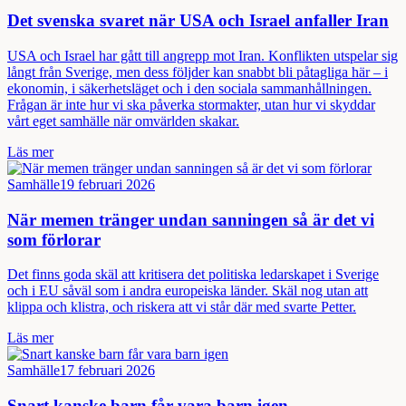
Det svenska svaret när USA och Israel anfaller Iran
USA och Israel har gått till angrepp mot Iran. Konflikten utspelar sig
långt från Sverige, men dess följder kan snabbt bli påtagliga här – i
ekonomin, i säkerhetsläget och i den sociala sammanhållningen.
Frågan är inte hur vi ska påverka stormakter, utan hur vi skyddar
vårt eget samhälle när omvärlden skakar.
Läs mer
Samhälle
19 februari 2026
När memen tränger undan sanningen så är det vi
som förlorar
Det finns goda skäl att kritisera det politiska ledarskapet i Sverige
och i EU såväl som i andra europeiska länder. Skäl nog utan att
klippa och klistra, och riskera att vi står där med svarte Petter.
Läs mer
Samhälle
17 februari 2026
Snart kanske barn får vara barn igen