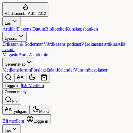
Vårdkasen
ETABL. 2012
Läs
Artiklar
Dagens Datum
Biblioteket
Kunskapsbanken
Lyssna
Eriksson & Söderman
Vårdkasens podcast
Vårdkasens artiklar
Alla
avsnitt
Magasin
Butik
Akademin
Gemenskap
Medlemsforum
Förslagslådan
Kalender
Våra mötesplatser
Bli Medlem
Logga in
Öppna
meny
Sök
Tydligare
Mörkt
Bli medlem
Logga in
Läs