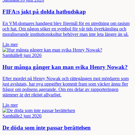
FIFA:s jakt på dolda hatbudskap
En VM-domares handgest blev föremål för en utredning om rasism
och hat. Om någon söker en symbol för vår tids överkänsliga och
moraliserande institutionskultur behöver man inte leta längre än så.
Läs mer
Samhälle
8 juni 2026
Hur många gånger kan man svika Henry Nowak?
Efter mordet på Henry Nowak och rättegången mot mördaren som
just avslutats, har nya uppgifter kommit fram som väcker ännu fler
frågor om polisens agerande. Om ens delar av rapporteringen
stämmer är det riktigt allvarligt.
Läs mer
Samhälle
2 juni 2026
De döda som inte passar berättelsen