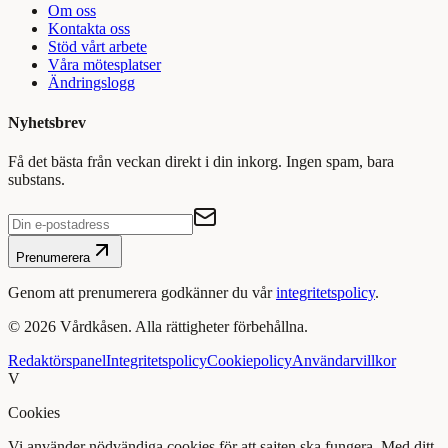
Om oss
Kontakta oss
Stöd vårt arbete
Våra mötesplatser
Ändringslogg
Nyhetsbrev
Få det bästa från veckan direkt i din inkorg. Ingen spam, bara
substans.
Prenumerera
Genom att prenumerera godkänner du vår
integritetspolicy
.
©
2026
Vårdkåsen. Alla rättigheter förbehållna.
Redaktörspanel
Integritetspolicy
Cookiepolicy
Användarvillkor
V
Cookies
Vi använder nödvändiga cookies för att sajten ska fungera. Med ditt