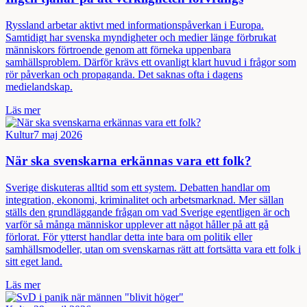
Ryssland arbetar aktivt med informationspåverkan i Europa.
Samtidigt har svenska myndigheter och medier länge förbrukat
människors förtroende genom att förneka uppenbara
samhällsproblem. Därför krävs ett ovanligt klart huvud i frågor som
rör påverkan och propaganda. Det saknas ofta i dagens
medielandskap.
Läs mer
Kultur
7 maj 2026
När ska svenskarna erkännas vara ett folk?
Sverige diskuteras alltid som ett system. Debatten handlar om
integration, ekonomi, kriminalitet och arbetsmarknad. Mer sällan
ställs den grundläggande frågan om vad Sverige egentligen är och
varför så många människor upplever att något håller på att gå
förlorat. För ytterst handlar detta inte bara om politik eller
samhällsmodeller, utan om svenskarnas rätt att fortsätta vara ett folk i
sitt eget land.
Läs mer