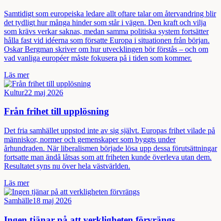
Samtidigt som europeiska ledare allt oftare talar om återvandring blir
det tydligt hur många hinder som står i vägen. Den kraft och vilja
som krävs verkar saknas, medan samma politiska system fortsätter
hålla fast vid idéerna som försatte Europa i situationen från början.
Oskar Bergman skriver om hur utvecklingen bör förstås – och om
vad vanliga européer måste fokusera på i tiden som kommer.
Läs mer
Kultur
22 maj 2026
Från frihet till upplösning
Det fria samhället uppstod inte av sig självt. Europas frihet vilade på
människor, normer och gemenskaper som byggts under
århundraden. När liberalismen började lösa upp dessa förutsättningar
fortsatte man ändå låtsas som att friheten kunde överleva utan dem.
Resultatet syns nu över hela västvärlden.
Läs mer
Samhälle
18 maj 2026
Ingen tjänar på att verkligheten förvrängs