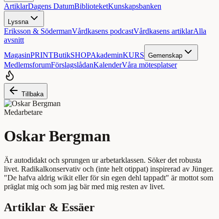
Artiklar
Dagens Datum
Biblioteket
Kunskapsbanken
Lyssna
Eriksson & Söderman
Vårdkasens podcast
Vårdkasens artiklar
Alla
avsnitt
Magasin
PRINT
Butik
SHOP
Akademin
KURS
Gemenskap
Medlemsforum
Förslagslådan
Kalender
Våra mötesplatser
Tillbaka
Medarbetare
Oskar Bergman
Är autodidakt och sprungen ur arbetarklassen. Söker det robusta
livet. Radikalkonservativ och (inte helt otippat) inspirerad av Jünger.
"De hafva aldrig wikit eller för sin egen dehl tappadt" är mottot som
präglat mig och som jag bär med mig resten av livet.
Artiklar & Essäer